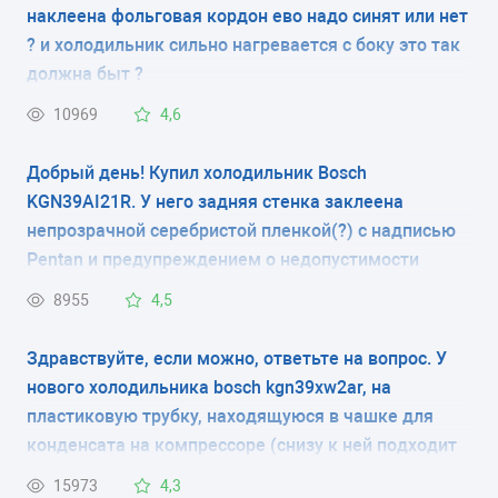
наклеена фольговая кордон ево надо синят или нет
электронное
? и холодильник сильно нагревается с боку это так
КОЛИЧЕСТВО КАМЕР
должна быт ?
2
10969
4,6
РАЗМЕРЫ (ШXГXВ)
Добрый день! Купил холодильник Bosch
KGN39AI21R. У него задняя стенка заклеена
60x65x200 см
непрозрачной серебристой пленкой(?) с надписью
Pentan и предупреждением о недопустимости
КОЛИЧЕСТВО КОМПРЕССОРОВ
контакта изделия с трубами, мебелью и т.д. За
8955
4,5
1
пленкой видно, что там располагается радиатор
(видны какие-то углубления). Это защита
Здравствуйте, если можно, ответьте на вопрос. У
РАЗМОРАЖИВАНИЕ МОРОЗИЛЬНОЙ КАМЕРЫ
радиатора при транспортировке или что-то типа
нового холодильника bosch kgn39xw2ar, на
ручное
задней стенки? Нужно ли снимать эту пленку?
пластиковую трубку, находящуюся в чашке для
конденсата на компрессоре (снизу к ней подходит
РАЗМОРАЖИВАНИЕ ХОЛОДИЛЬНОЙ КАМЕРЫ
гофрированная трубка), закреплена резиновым
15973
4,3
капельная система