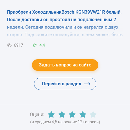
колечком перфорированная плёнка(как на
фото).Что это, транспортировочный фильтр и его
Приобрели ХолодильникBosch KGN39VW21R белый.
ЭНЕРГОПОТРЕБЛЕНИЕ
надо снять при запуске холодильника или эту
После доставки он простоял не подключенным 2
плёнку снимать не нужно? В магазине продавцы
класс A+ (304 кВтч/год)
недели. Сегодня подключили и он нагрелся с двух
вразумительный ответ дать не смогли, в
сторон. Подскажите пожалуйста, в чем может быть
ЦВЕТ
инструкции нет по этому поводу никаких
причина?
6917
4,4
комментариев.
-
ХЛАДАГЕНТ
Задать вопрос на сайте
-
Перейти в раздел
ВЕС
-
Оцени:
(в среднем 4,5 на основе 12 голосов)