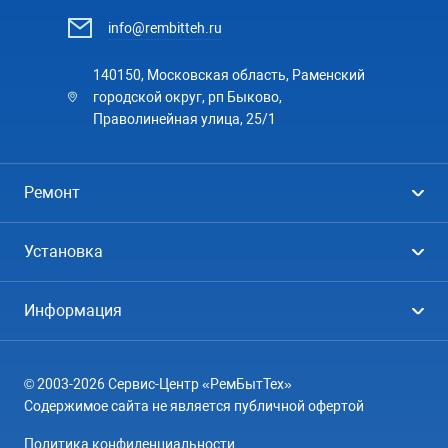
info@rembitteh.ru
140150, Московская область, Раменский
городской округ, рп Быково,
Праволинейная улица, 25/1
Ремонт
Холодильники
Установка
Стиральные машины
Стиральные машины
Информация
Посудомоечные машины
Посудомоечные машины
Цены
Телевизоры
Кондиционеры
© 2003-2026 Сервис-Центр «РемБытТех»
География
Кондиционеры
Содержимое сайта не является публичной офертой
Контакты
Варочные панели
Политика конфиденциальности