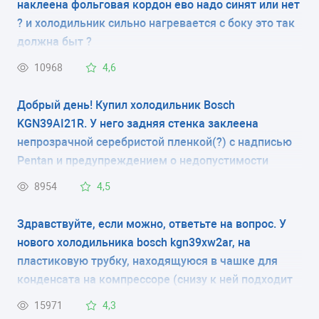
наклеена фольговая кордон ево надо синят или нет
электронное
? и холодильник сильно нагревается с боку это так
КОЛИЧЕСТВО КАМЕР
должна быт ?
2
10968
4,6
РАЗМЕРЫ (ШXГXВ)
Добрый день! Купил холодильник Bosch
KGN39AI21R. У него задняя стенка заклеена
60x65x201 см
непрозрачной серебристой пленкой(?) с надписью
Pentan и предупреждением о недопустимости
КОЛИЧЕСТВО КОМПРЕССОРОВ
контакта изделия с трубами, мебелью и т.д. За
8954
4,5
1
пленкой видно, что там располагается радиатор
(видны какие-то углубления). Это защита
Здравствуйте, если можно, ответьте на вопрос. У
РАЗМОРАЖИВАНИЕ МОРОЗИЛЬНОЙ КАМЕРЫ
радиатора при транспортировке или что-то типа
нового холодильника bosch kgn39xw2ar, на
ручное
задней стенки? Нужно ли снимать эту пленку?
пластиковую трубку, находящуюся в чашке для
конденсата на компрессоре (снизу к ней подходит
РАЗМОРАЖИВАНИЕ ХОЛОДИЛЬНОЙ КАМЕРЫ
гофрированная трубка), закреплена резиновым
15971
4,3
капельная система
колечком перфорированная плёнка(как на