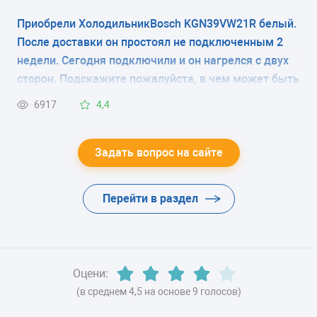
фото).Что это, транспортировочный фильтр и его
Приобрели ХолодильникBosch KGN39VW21R белый.
ЭНЕРГОПОТРЕБЛЕНИЕ
надо снять при запуске холодильника или эту
После доставки он простоял не подключенным 2
плёнку снимать не нужно? В магазине продавцы
класс A++ (234 кВтч/год)
недели. Сегодня подключили и он нагрелся с двух
вразумительный ответ дать не смогли, в
сторон. Подскажите пожалуйста, в чем может быть
ЦВЕТ
инструкции нет по этому поводу никаких
причина?
6917
4,4
комментариев.
-
ХЛАДАГЕНТ
Задать вопрос на сайте
-
Перейти в раздел
ВЕС
-
Оцени:
(в среднем 4,5 на основе 9 голосов)