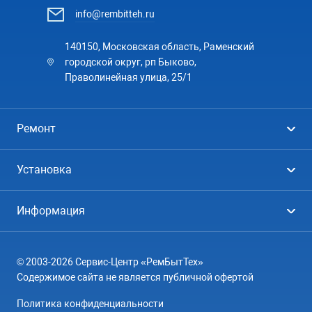
info@rembitteh.ru
140150, Московская область, Раменский
городской округ, рп Быково,
Праволинейная улица, 25/1
Ремонт
Холодильники
Установка
Стиральные машины
Стиральные машины
Информация
Посудомоечные машины
Посудомоечные машины
Цены
Телевизоры
Кондиционеры
© 2003-2026 Сервис-Центр «РемБытТех»
География
Кондиционеры
Содержимое сайта не является публичной офертой
Контакты
Варочные панели
Политика конфиденциальности