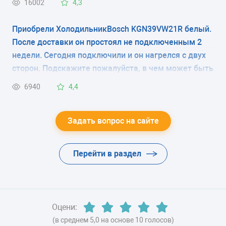
16002
4,3
капельная система
колечком перфорированная плёнка(как на
фото).Что это, транспортировочный фильтр и его
Приобрели ХолодильникBosch KGN39VW21R белый.
ЭНЕРГОПОТРЕБЛЕНИЕ
надо снять при запуске холодильника или эту
После доставки он простоял не подключенным 2
плёнку снимать не нужно? В магазине продавцы
класс A++ (219 кВтч/год)
недели. Сегодня подключили и он нагрелся с двух
вразумительный ответ дать не смогли, в
сторон. Подскажите пожалуйста, в чем может быть
ЦВЕТ
инструкции нет по этому поводу никаких
причина?
6940
4,4
комментариев.
-
ХЛАДАГЕНТ
Задать вопрос на сайте
R600a (изобутан)
Перейти в раздел
ВЕС
-
Оцени:
(в среднем 5,0 на основе 10 голосов)