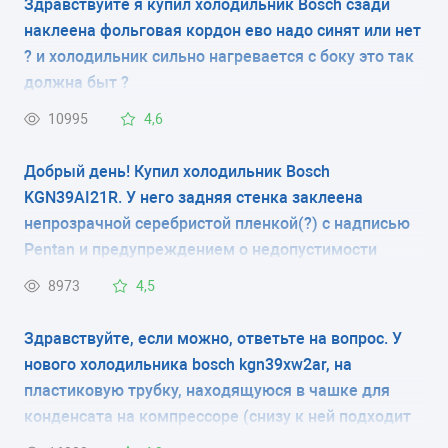
Здравствуйте я купил холодильник Bosch сзади
наклеена фольговая кордон ево надо синят или нет
электронное
? и холодильник сильно нагревается с боку это так
КОЛИЧЕСТВО КАМЕР
должна быт ?
2
10995
4,6
РАЗМЕРЫ (ШXГXВ)
Добрый день! Купил холодильник Bosch
KGN39AI21R. У него задняя стенка заклеена
60x65x200 см
непрозрачной серебристой пленкой(?) с надписью
Pentan и предупреждением о недопустимости
КОЛИЧЕСТВО КОМПРЕССОРОВ
контакта изделия с трубами, мебелью и т.д. За
8973
4,5
1
пленкой видно, что там располагается радиатор
(видны какие-то углубления). Это защита
Здравствуйте, если можно, ответьте на вопрос. У
РАЗМОРАЖИВАНИЕ МОРОЗИЛЬНОЙ КАМЕРЫ
радиатора при транспортировке или что-то типа
нового холодильника bosch kgn39xw2ar, на
ручное
задней стенки? Нужно ли снимать эту пленку?
пластиковую трубку, находящуюся в чашке для
конденсата на компрессоре (снизу к ней подходит
РАЗМОРАЖИВАНИЕ ХОЛОДИЛЬНОЙ КАМЕРЫ
гофрированная трубка), закреплена резиновым