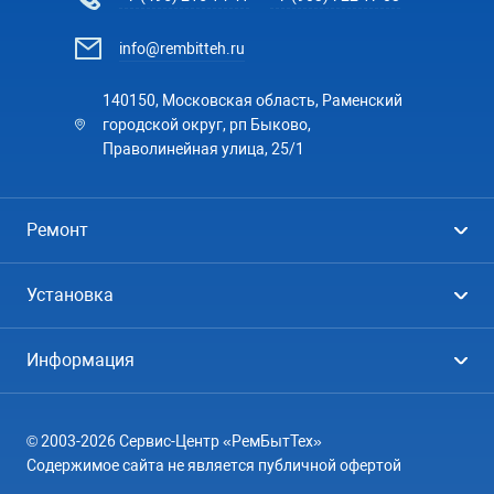
info@rembitteh.ru
140150, Московская область, Раменский
городской округ, рп Быково,
Праволинейная улица, 25/1
Ремонт
Холодильники
Установка
Стиральные машины
Стиральные машины
Информация
Посудомоечные машины
Посудомоечные машины
Цены
Телевизоры
Кондиционеры
© 2003-2026 Сервис-Центр «РемБытТех»
География
Кондиционеры
Содержимое сайта не является публичной офертой