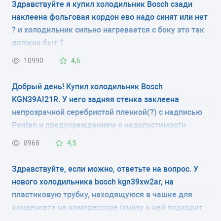
Здравствуйте я купил холодильник Bosch сзади
наклеена фольговая кордон ево надо синят или нет
электронное
? и холодильник сильно нагревается с боку это так
КОЛИЧЕСТВО КАМЕР
должна быт ?
2
10990
4,6
РАЗМЕРЫ (ШXГXВ)
Добрый день! Купил холодильник Bosch
KGN39AI21R. У него задняя стенка заклеена
60x64x185 см
непрозрачной серебристой пленкой(?) с надписью
Pentan и предупреждением о недопустимости
КОЛИЧЕСТВО КОМПРЕССОРОВ
контакта изделия с трубами, мебелью и т.д. За
8968
4,5
1
пленкой видно, что там располагается радиатор
(видны какие-то углубления). Это защита
Здравствуйте, если можно, ответьте на вопрос. У
РАЗМОРАЖИВАНИЕ МОРОЗИЛЬНОЙ КАМЕРЫ
радиатора при транспортировке или что-то типа
нового холодильника bosch kgn39xw2ar, на
No Frost
задней стенки? Нужно ли снимать эту пленку?
пластиковую трубку, находящуюся в чашке для
конденсата на компрессоре (снизу к ней подходит
РАЗМОРАЖИВАНИЕ ХОЛОДИЛЬНОЙ КАМЕРЫ
гофрированная трубка), закреплена резиновым