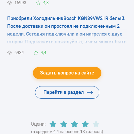
15993
4,3
-
колечком перфорированная плёнка(как на
фото).Что это, транспортировочный фильтр и его
Приобрели ХолодильникBosch KGN39VW21R белый.
ЭНЕРГОПОТРЕБЛЕНИЕ
надо снять при запуске холодильника или эту
После доставки он простоял не подключенным 2
плёнку снимать не нужно? В магазине продавцы
класс A+ (280 кВтч/год)
недели. Сегодня подключили и он нагрелся с двух
вразумительный ответ дать не смогли, в
сторон. Подскажите пожалуйста, в чем может быть
ЦВЕТ
инструкции нет по этому поводу никаких
причина?
6934
4,4
комментариев.
-
ХЛАДАГЕНТ
Задать вопрос на сайте
-
Перейти в раздел
ВЕС
-
Оцени:
(в среднем 4,4 на основе 13 голосов)