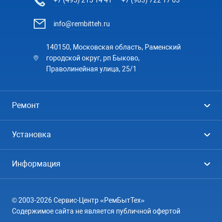
+7 (495) 215 14 41
+7 (903) 722 17 03
info@rembitteh.ru
140150, Московская область, Раменский
городской округ, рп Быково,
Праволинейная улица, 25/1
Ремонт
Холодильники
Установка
Стиральные машины
Стиральные машины
Информация
Посудомоечные машины
Посудомоечные машины
Цены
Телевизоры
Кондиционеры
© 2003-2026 Сервис-Центр «РемБытТех»
География
Кондиционеры
Содержимое сайта не является публичной офертой