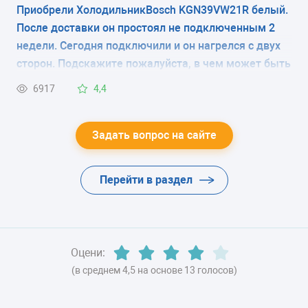
фото).Что это, транспортировочный фильтр и его
Приобрели ХолодильникBosch KGN39VW21R белый.
ЭНЕРГОПОТРЕБЛЕНИЕ
надо снять при запуске холодильника или эту
После доставки он простоял не подключенным 2
плёнку снимать не нужно? В магазине продавцы
класс A++ (238 кВтч/год)
недели. Сегодня подключили и он нагрелся с двух
вразумительный ответ дать не смогли, в
сторон. Подскажите пожалуйста, в чем может быть
ЦВЕТ
инструкции нет по этому поводу никаких
причина?
6917
4,4
комментариев.
-
ХЛАДАГЕНТ
Задать вопрос на сайте
-
Перейти в раздел
ВЕС
-
Оцени:
(в среднем 4,5 на основе 13 голосов)