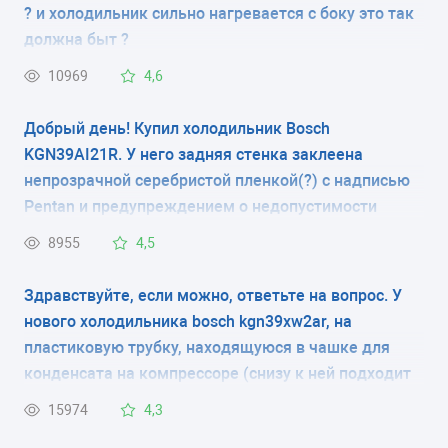
? и холодильник сильно нагревается с боку это так
КОЛИЧЕСТВО КАМЕР
должна быт ?
2
10969
4,6
РАЗМЕРЫ (ШXГXВ)
Добрый день! Купил холодильник Bosch
KGN39AI21R. У него задняя стенка заклеена
60x64x185 см
непрозрачной серебристой пленкой(?) с надписью
Pentan и предупреждением о недопустимости
КОЛИЧЕСТВО КОМПРЕССОРОВ
контакта изделия с трубами, мебелью и т.д. За
8955
4,5
1
пленкой видно, что там располагается радиатор
(видны какие-то углубления). Это защита
Здравствуйте, если можно, ответьте на вопрос. У
РАЗМОРАЖИВАНИЕ МОРОЗИЛЬНОЙ КАМЕРЫ
радиатора при транспортировке или что-то типа
нового холодильника bosch kgn39xw2ar, на
No Frost
задней стенки? Нужно ли снимать эту пленку?
пластиковую трубку, находящуюся в чашке для
конденсата на компрессоре (снизу к ней подходит
РАЗМОРАЖИВАНИЕ ХОЛОДИЛЬНОЙ КАМЕРЫ
гофрированная трубка), закреплена резиновым
15974
4,3
No Frost
колечком перфорированная плёнка(как на