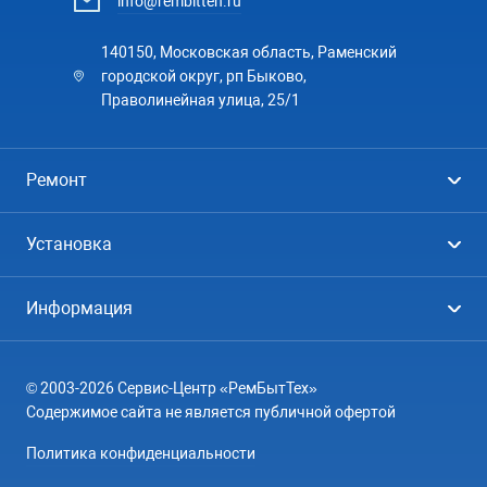
info@rembitteh.ru
140150, Московская область, Раменский
городской округ, рп Быково,
Праволинейная улица, 25/1
Ремонт
Холодильники
Установка
Стиральные машины
Стиральные машины
Информация
Посудомоечные машины
Посудомоечные машины
Цены
Телевизоры
Кондиционеры
© 2003-2026 Сервис-Центр «РемБытТех»
География
Кондиционеры
Содержимое сайта не является публичной офертой
Контакты
Варочные панели
Политика конфиденциальности
Вопрос-ответ