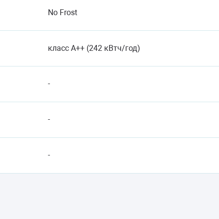
No Frost
класс A++ (242 кВтч/год)
-
-
-