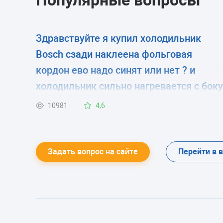
Популярные вопросы
Здравствуйте я купил холодильник
Bosch сзади наклеена фольговая
кордон ево надо синят или нет ? и
холодильник сильно нагревается с боку
это так должна быт ?
10981
4,6
Задать вопрос на сайте
Перейти в 