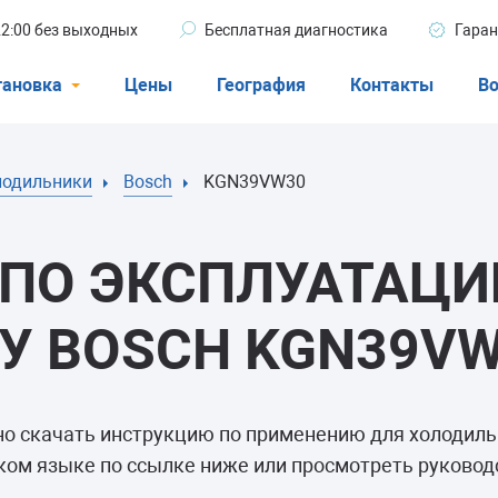
 22:00 без выходных
Бесплатная диагностика
Гаран
тановка
Цены
География
Контакты
Во
Стиральные машины
лодильники
Bosch
KGN39VW30
машины
Посудомоечные машины
ые машины
Кондиционеры
ПО ЭКСПЛУАТАЦИ
У BOSCH KGN39V
ели
но скачать инструкцию по применению для холодил
афы
ком языке по ссылке ниже или просмотреть руководс