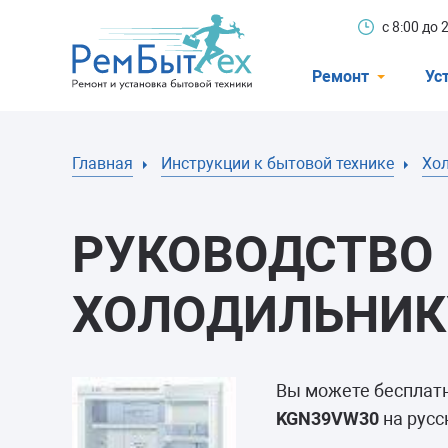
с 8:00 до
Ремонт
Ус
Холодильники
Главная
Инструкции к бытовой технике
Хо
Стиральные 
Посудомоечн
РУКОВОДСТВО 
Телевизоры
Кондиционеры
ХОЛОДИЛЬНИК
Варочные пан
Электроплиты
Вы можете бесплат
Духовные шк
KGN39VW30
на русс