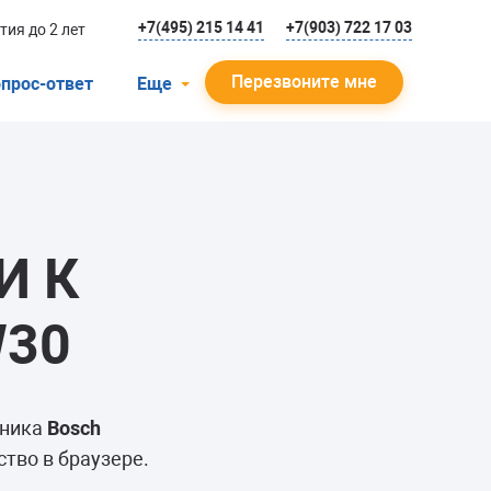
+7(495) 215 14 41
+7(903) 722 17 03
тия до 2 лет
Перезвоните мне
прос-ответ
Еще
О компании
Гарантийный случай
Отзывы
И К
Мастера
Блог
W30
Вакансии
Инструкции
ьника
Bosch
тво в браузере.