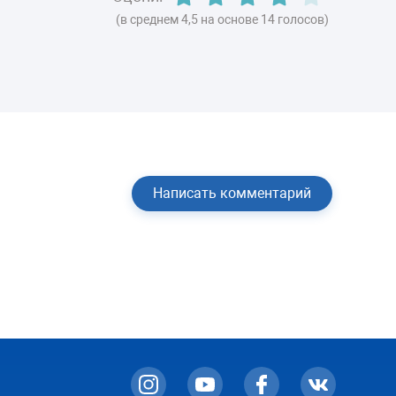
не смогли, в инструкции нет по этому
(в среднем 4,5 на основе 14 голосов)
поводу никаких комментариев.
Написать комментарий