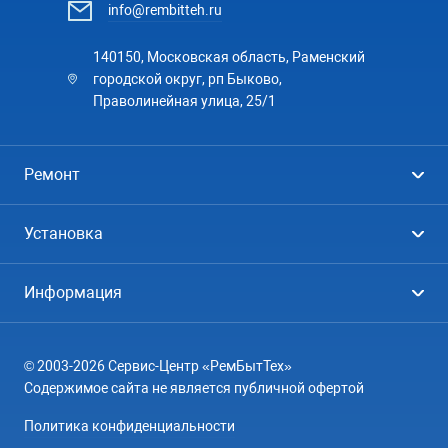
info@rembitteh.ru
140150, Московская область, Раменский
городской округ, рп Быково,
Праволинейная улица, 25/1
Ремонт
Холодильники
Установка
Стиральные машины
Стиральные машины
Информация
Посудомоечные машины
Посудомоечные машины
Цены
Телевизоры
Кондиционеры
© 2003-2026 Сервис-Центр «РемБытТех»
География
Кондиционеры
Содержимое сайта не является публичной офертой
Контакты
Варочные панели
Политика конфиденциальности