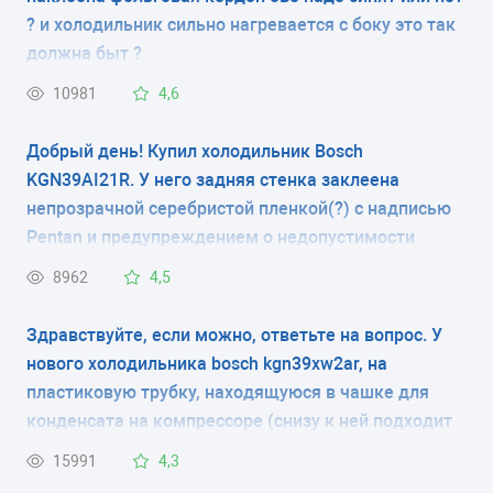
? и холодильник сильно нагревается с боку это так
КОЛИЧЕСТВО КАМЕР
должна быт ?
2
10981
4,6
РАЗМЕРЫ (ШXГXВ)
Добрый день! Купил холодильник Bosch
KGN39AI21R. У него задняя стенка заклеена
60x65x186 см
непрозрачной серебристой пленкой(?) с надписью
Pentan и предупреждением о недопустимости
КОЛИЧЕСТВО КОМПРЕССОРОВ
контакта изделия с трубами, мебелью и т.д. За
8962
4,5
2
пленкой видно, что там располагается радиатор
(видны какие-то углубления). Это защита
Здравствуйте, если можно, ответьте на вопрос. У
РАЗМОРАЖИВАНИЕ МОРОЗИЛЬНОЙ КАМЕРЫ
радиатора при транспортировке или что-то типа
нового холодильника bosch kgn39xw2ar, на
ручное
задней стенки? Нужно ли снимать эту пленку?
пластиковую трубку, находящуюся в чашке для
конденсата на компрессоре (снизу к ней подходит
РАЗМОРАЖИВАНИЕ ХОЛОДИЛЬНОЙ КАМЕРЫ
гофрированная трубка), закреплена резиновым
15991
4,3
капельная система
колечком перфорированная плёнка(как на