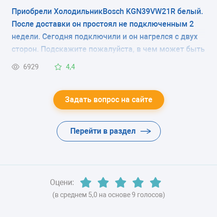
фото).Что это, транспортировочный фильтр и его
Приобрели ХолодильникBosch KGN39VW21R белый.
ЭНЕРГОПОТРЕБЛЕНИЕ
надо снять при запуске холодильника или эту
После доставки он простоял не подключенным 2
плёнку снимать не нужно? В магазине продавцы
класс A
недели. Сегодня подключили и он нагрелся с двух
вразумительный ответ дать не смогли, в
сторон. Подскажите пожалуйста, в чем может быть
ЦВЕТ
инструкции нет по этому поводу никаких
причина?
6929
4,4
комментариев.
-
ХЛАДАГЕНТ
Задать вопрос на сайте
-
Перейти в раздел
ВЕС
-
Оцени:
(в среднем 5,0 на основе 9 голосов)