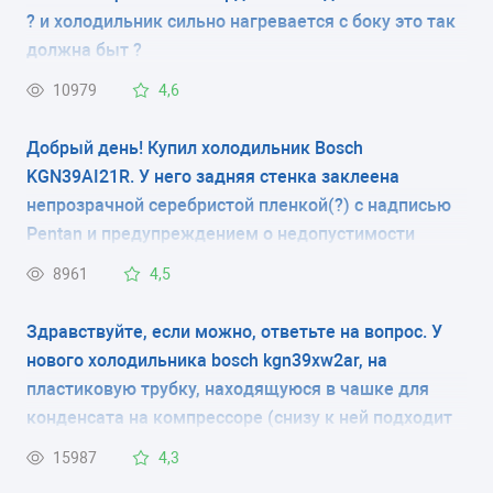
? и холодильник сильно нагревается с боку это так
КОЛИЧЕСТВО КАМЕР
должна быт ?
2
10979
4,6
РАЗМЕРЫ (ШXГXВ)
Добрый день! Купил холодильник Bosch
KGN39AI21R. У него задняя стенка заклеена
60x64x200 см
непрозрачной серебристой пленкой(?) с надписью
Pentan и предупреждением о недопустимости
КОЛИЧЕСТВО КОМПРЕССОРОВ
контакта изделия с трубами, мебелью и т.д. За
8961
4,5
1
пленкой видно, что там располагается радиатор
(видны какие-то углубления). Это защита
Здравствуйте, если можно, ответьте на вопрос. У
РАЗМОРАЖИВАНИЕ МОРОЗИЛЬНОЙ КАМЕРЫ
радиатора при транспортировке или что-то типа
нового холодильника bosch kgn39xw2ar, на
No Frost
задней стенки? Нужно ли снимать эту пленку?
пластиковую трубку, находящуюся в чашке для
конденсата на компрессоре (снизу к ней подходит
РАЗМОРАЖИВАНИЕ ХОЛОДИЛЬНОЙ КАМЕРЫ
гофрированная трубка), закреплена резиновым
15987
4,3
капельная система
колечком перфорированная плёнка(как на