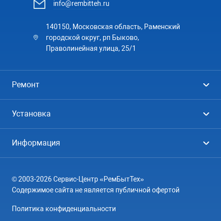
info@rembitteh.ru
140150, Московская область, Раменский
городской округ, рп Быково,
Праволинейная улица, 25/1
Ремонт
Холодильники
Установка
Стиральные машины
Стиральные машины
Информация
Посудомоечные машины
Посудомоечные машины
Цены
Телевизоры
Кондиционеры
© 2003-2026 Сервис-Центр «РемБытТех»
География
Кондиционеры
Содержимое сайта не является публичной офертой
Контакты
Варочные панели
Политика конфиденциальности