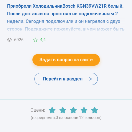
фото).Что это, транспортировочный фильтр и его
Приобрели ХолодильникBosch KGN39VW21R белый.
ЭНЕРГОПОТРЕБЛЕНИЕ
надо снять при запуске холодильника или эту
После доставки он простоял не подключенным 2
плёнку снимать не нужно? В магазине продавцы
класс A (358 кВтч/год)
недели. Сегодня подключили и он нагрелся с двух
вразумительный ответ дать не смогли, в
сторон. Подскажите пожалуйста, в чем может быть
ЦВЕТ
инструкции нет по этому поводу никаких
причина?
6926
4,4
комментариев.
-
ХЛАДАГЕНТ
Задать вопрос на сайте
-
Перейти в раздел
ВЕС
-
Оцени:
(в среднем 5,0 на основе 12 голосов)