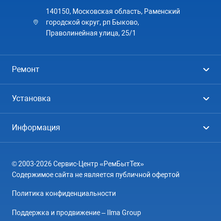
140150, Московская область, Раменский
городской округ, рп Быково,
Праволинейная улица, 25/1
Ремонт
Холодильники
Установка
Стиральные машины
Стиральные машины
Информация
Посудомоечные машины
Посудомоечные машины
Цены
Телевизоры
Кондиционеры
© 2003-2026 Сервис-Центр «РемБытТех»
География
Кондиционеры
Содержимое сайта не является публичной офертой
Контакты
Варочные панели
Политика конфиденциальности
Вопрос-ответ
Электроплиты
Поддержка и продвижение – Ilma Group