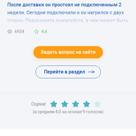
надо снять при запуске холодильника или эту
После доставки он простоял не подключенным 2
плёнку снимать не нужно? В магазине продавцы
класс A (308 кВтч/год)
недели. Сегодня подключили и он нагрелся с двух
вразумительный ответ дать не смогли, в
сторон. Подскажите пожалуйста, в чем может быть
ЦВЕТ
инструкции нет по этому поводу никаких
причина?
6934
4,4
комментариев.
-
ХЛАДАГЕНТ
Задать вопрос на сайте
-
Перейти в раздел
ВЕС
-
Оцени:
(в среднем 4,0 на основе 9 голосов)