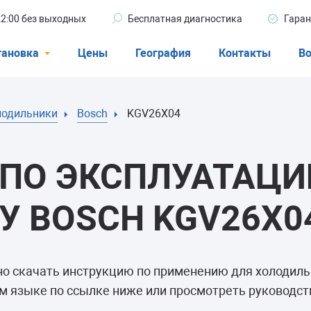
 22:00 без выходных
Бесплатная диагностика
Гаран
тановка
Цены
География
Контакты
Во
Стиральные машины
лодильники
Bosch
KGV26X04
машины
Посудомоечные машины
ые машины
Кондиционеры
ПО ЭКСПЛУАТАЦИ
 BOSCH KGV26X0
ели
но скачать инструкцию по применению для холодил
афы
м языке по ссылке ниже или просмотреть руководств