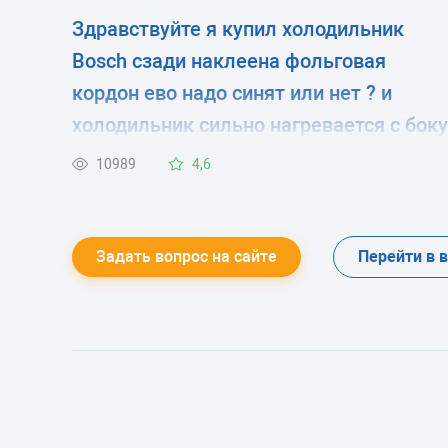
Здравствуйте я купил холодильник
Bosch сзади наклеена фольговая
кордон ево надо синят или нет ? и
холодильник сильно нагревается с боку
это так должна быт ?
10989
4,6
Задать вопрос на сайте
Перейти в 