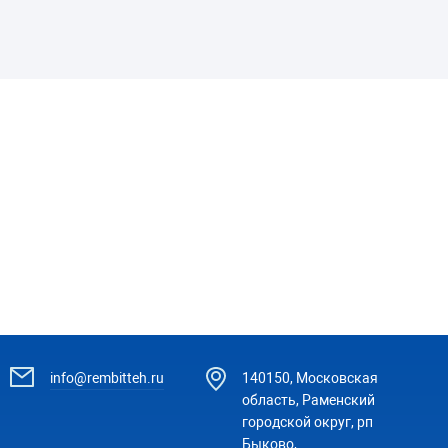
info@rembitteh.ru
140150, Московская
область, Раменский
городской округ, рп
Быково,