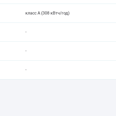
класс A (308 кВтч/год)
-
-
-