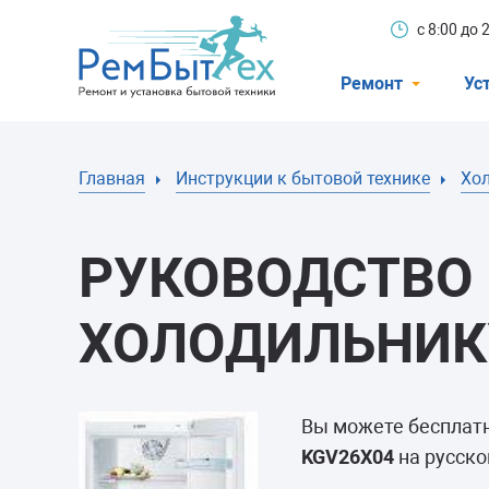
с 8:00 до
Ремонт
Ус
Холодильники
Главная
Инструкции к бытовой технике
Хо
Стиральные 
Посудомоечн
РУКОВОДСТВО 
Телевизоры
Кондиционеры
ХОЛОДИЛЬНИКУ
Варочные пан
Электроплиты
Вы можете бесплат
Духовные шк
KGV26X04
на русско