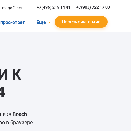
+7(495) 215 14 41
+7(903) 722 17 03
тия до 2 лет
Перезвоните мне
прос-ответ
Еще
О компании
Гарантийный случай
Отзывы
И К
Мастера
Блог
4
Вакансии
Инструкции
ьника
Bosch
о в браузере.