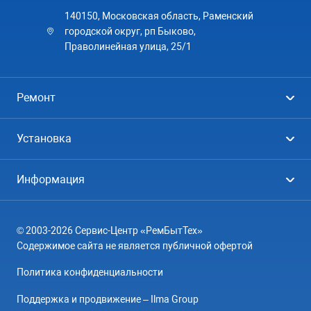
140150, Московская область, Раменский
городской округ, рп Быково,
Праволинейная улица, 25/1
Ремонт
Холодильники
Установка
Стиральные машины
Стиральные машины
Информация
Посудомоечные машины
Посудомоечные машины
Цены
Телевизоры
Кондиционеры
© 2003-2026 Сервис-Центр «РемБытТех»
География
Кондиционеры
Содержимое сайта не является публичной офертой
Контакты
Варочные панели
Политика конфиденциальности
Вопрос-ответ
Электроплиты
Поддержка и продвижение – Ilma Group