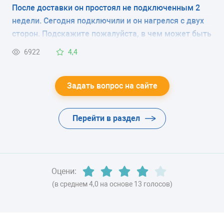
надо снять при запуске холодильника или эту
После доставки он простоял не подключенным 2
плёнку снимать не нужно? В магазине продавцы
класс B
недели. Сегодня подключили и он нагрелся с двух
вразумительный ответ дать не смогли, в
сторон. Подскажите пожалуйста, в чем может быть
ЦВЕТ
инструкции нет по этому поводу никаких
причина?
6922
4,4
комментариев.
-
ХЛАДАГЕНТ
Задать вопрос на сайте
-
Перейти в раздел
ВЕС
-
Оцени:
(в среднем 4,0 на основе 13 голосов)