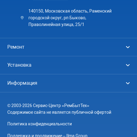
140150, Московская область, Раменский
городской округ, рп Быково,
Праволинейная улица, 25/1
Ремонт
Холодильники
Установка
Стиральные машины
Стиральные машины
Информация
Посудомоечные машины
Посудомоечные машины
Цены
Телевизоры
Кондиционеры
© 2003-2026 Сервис-Центр «РемБытТех»
География
Кондиционеры
Содержимое сайта не является публичной офертой
Контакты
Варочные панели
Политика конфиденциальности
Вопрос-ответ
Электроплиты
Поддержка и продвижение – Ilma Group