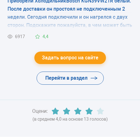
Приобрели ХолодильникBosch KGN39VW21R белый.
ЭНЕРГОПОТРЕБЛЕНИЕ
надо снять при запуске холодильника или эту
После доставки он простоял не подключенным 2
плёнку снимать не нужно? В магазине продавцы
класс A
недели. Сегодня подключили и он нагрелся с двух
вразумительный ответ дать не смогли, в
сторон. Подскажите пожалуйста, в чем может быть
ЦВЕТ
инструкции нет по этому поводу никаких
причина?
6917
4,4
комментариев.
-
ХЛАДАГЕНТ
Задать вопрос на сайте
-
Перейти в раздел
ВЕС
-
Оцени:
(в среднем 4,0 на основе 13 голосов)