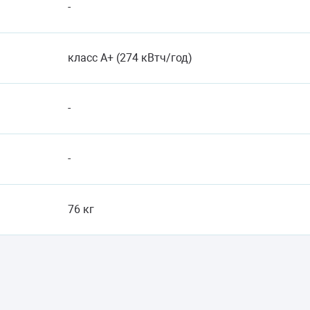
-
класс A+ (274 кВтч/год)
-
-
76 кг