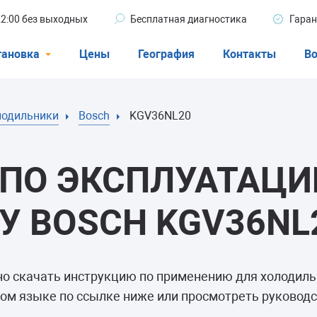
 22:00 без выходных
Бесплатная диагностика
Гаран
тановка
Цены
География
Контакты
Во
Стиральные машины
лодильники
Bosch
KGV36NL20
машины
Посудомоечные машины
ые машины
Кондиционеры
ПО ЭКСПЛУАТАЦИ
 BOSCH KGV36NL
ели
но скачать инструкцию по применению для холодил
афы
ом языке по ссылке ниже или просмотреть руководс