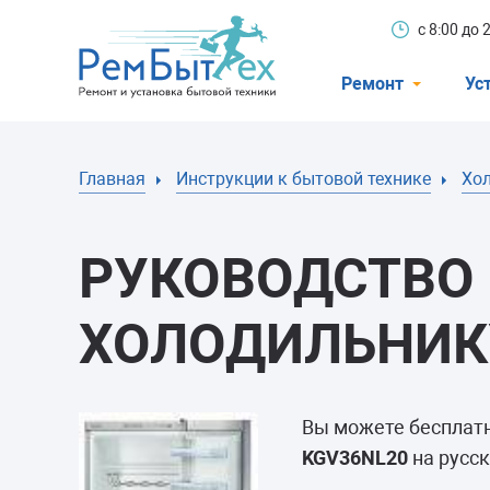
с 8:00 до
Ремонт
Ус
Холодильники
Главная
Инструкции к бытовой технике
Хо
Стиральные 
Посудомоечн
РУКОВОДСТВО 
Телевизоры
Кондиционеры
ХОЛОДИЛЬНИКУ
Варочные пан
Электроплиты
Вы можете бесплат
Духовные шк
KGV36NL20
на русск