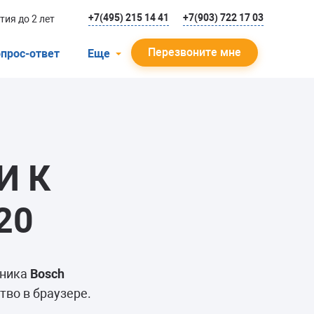
+7(495) 215 14 41
+7(903) 722 17 03
тия до 2 лет
Перезвоните мне
прос-ответ
Еще
О компании
Гарантийный случай
Отзывы
И К
Мастера
Блог
20
Вакансии
Инструкции
ьника
Bosch
тво в браузере.