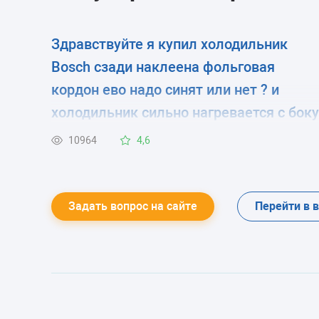
Здравствуйте я купил холодильник
Bosch сзади наклеена фольговая
кордон ево надо синят или нет ? и
холодильник сильно нагревается с боку
это так должна быт ?
10964
4,6
Задать вопрос на сайте
Перейти в 