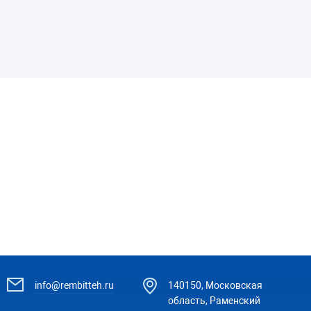
info@rembitteh.ru
140150, Московская
область, Раменский