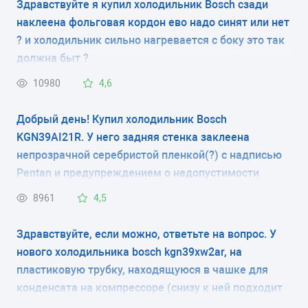
Здравствуйте я купил холодильник Bosch сзади
наклеена фольговая кордон ево надо синят или нет
электромеханическое
? и холодильник сильно нагревается с боку это так
КОЛИЧЕСТВО КАМЕР
должна быт ?
2
10980
4,6
РАЗМЕРЫ (ШXГXВ)
Добрый день! Купил холодильник Bosch
KGN39AI21R. У него задняя стенка заклеена
60x65x200 см
непрозрачной серебристой пленкой(?) с надписью
Pentan и предупреждением о недопустимости
КОЛИЧЕСТВО КОМПРЕССОРОВ
контакта изделия с трубами, мебелью и т.д. За
8961
4,5
1
пленкой видно, что там располагается радиатор
(видны какие-то углубления). Это защита
Здравствуйте, если можно, ответьте на вопрос. У
РАЗМОРАЖИВАНИЕ МОРОЗИЛЬНОЙ КАМЕРЫ
радиатора при транспортировке или что-то типа
нового холодильника bosch kgn39xw2ar, на
ручное
задней стенки? Нужно ли снимать эту пленку?
пластиковую трубку, находящуюся в чашке для
конденсата на компрессоре (снизу к ней подходит
РАЗМОРАЖИВАНИЕ ХОЛОДИЛЬНОЙ КАМЕРЫ
гофрированная трубка), закреплена резиновым