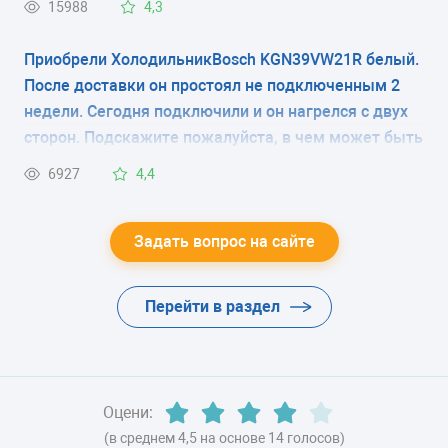
15988
4,3
-
колечком перфорированная плёнка(как на
фото).Что это, транспортировочный фильтр и его
Приобрели ХолодильникBosch KGN39VW21R белый.
ЭНЕРГОПОТРЕБЛЕНИЕ
надо снять при запуске холодильника или эту
После доставки он простоял не подключенным 2
плёнку снимать не нужно? В магазине продавцы
класс A (358 кВтч/год)
недели. Сегодня подключили и он нагрелся с двух
вразумительный ответ дать не смогли, в
сторон. Подскажите пожалуйста, в чем может быть
ЦВЕТ
инструкции нет по этому поводу никаких
причина?
6927
4,4
комментариев.
-
ХЛАДАГЕНТ
Задать вопрос на сайте
-
Перейти в раздел
ВЕС
-
Оцени:
(в среднем 4,5 на основе 14 голосов)