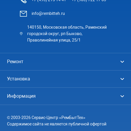
info@rembitteh.ru
140150, Московская область, Раменский
городской округ, рп Быково,
Праволинейная улица, 25/1
Ремонт
Холодильники
Установка
Стиральные машины
Стиральные машины
Информация
Посудомоечные машины
Посудомоечные машины
Цены
Телевизоры
Кондиционеры
© 2003-2026 Сервис-Центр «РемБытТех»
География
Кондиционеры
Содержимое сайта не является публичной офертой