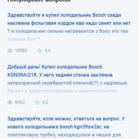
ТИП УПРАВЛЕНИЯ
Здравствуйте я купил холодильник Bosch сзади
наклеена фольговая кордон ево надо синят или нет
электронное
? и холодильник сильно нагревается с боку это так
КОЛИЧЕСТВО КАМЕР
должна быт ?
2
10983
4,6
РАЗМЕРЫ (ШXГXВ)
Добрый день! Купил холодильник Bosch
KGN39AI21R. У него задняя стенка заклеена
60x65x200 см
непрозрачной серебристой пленкой(?) с надписью
Pentan и предупреждением о недопустимости
КОЛИЧЕСТВО КОМПРЕССОРОВ
контакта изделия с трубами, мебелью и т.д. За
8962
4,5
1
пленкой видно, что там располагается радиатор
(видны какие-то углубления). Это защита
Здравствуйте, если можно, ответьте на вопрос. У
РАЗМОРАЖИВАНИЕ МОРОЗИЛЬНОЙ КАМЕРЫ
радиатора при транспортировке или что-то типа
нового холодильника bosch kgn39xw2ar, на
-
задней стенки? Нужно ли снимать эту пленку?
пластиковую трубку, находящуюся в чашке для