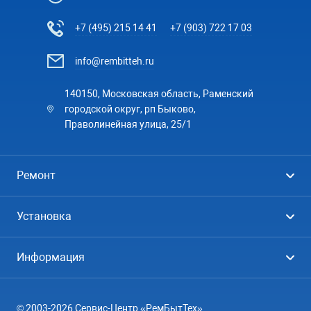
+7 (495) 215 14 41
+7 (903) 722 17 03
info@rembitteh.ru
140150, Московская область, Раменский
городской округ, рп Быково,
Праволинейная улица, 25/1
Ремонт
Холодильники
Установка
Стиральные машины
Стиральные машины
Информация
Посудомоечные машины
Посудомоечные машины
Цены
Телевизоры
Кондиционеры
© 2003-2026 Сервис-Центр «РемБытТех»