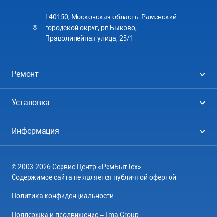
140150, Московская область, Раменский
городской округ, рп Быково,
Праволинейная улица, 25/1
Ремонт
Холодильники
Установка
Стиральные машины
Стиральные машины
Информация
Посудомоечные машины
Посудомоечные машины
Цены
Телевизоры
Кондиционеры
© 2003-2026 Сервис-Центр «РемБытТех»
География
Кондиционеры
Содержимое сайта не является публичной офертой
Контакты
Варочные панели
Политика конфиденциальности
Вопрос-ответ
Электроплиты
Поддержка и продвижение – Ilma Group