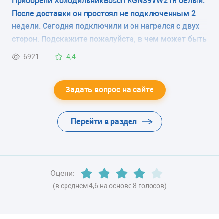
Приобрели ХолодильникBosch KGN39VW21R белый.
ЭНЕРГОПОТРЕБЛЕНИЕ
надо снять при запуске холодильника или эту
После доставки он простоял не подключенным 2
плёнку снимать не нужно? В магазине продавцы
класс A
недели. Сегодня подключили и он нагрелся с двух
вразумительный ответ дать не смогли, в
сторон. Подскажите пожалуйста, в чем может быть
ЦВЕТ
инструкции нет по этому поводу никаких
причина?
6921
4,4
комментариев.
-
ХЛАДАГЕНТ
Задать вопрос на сайте
-
Перейти в раздел
ВЕС
-
Оцени:
(в среднем 4,6 на основе 8 голосов)