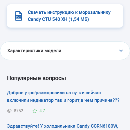
Скачать инструкцию к морозильнику
Candy CTU 540 XH (1,54 МБ)
Характеристики модели
ТИП
морозильник-шкаф
Популярные вопросы
ТИП УПРАВЛЕНИЯ
Доброе утро!разморозили на сутки сейчас
включили индикатор так и горит,в чем причина???
электромеханическое
8752
4,7
КОЛИЧЕСТВО КАМЕР
1
Здравствуйте! У холодильника Candy CCRN6180W,