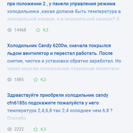
при положении 2 , у панели управления режима
РАЗМЕРЫ (ШXГXВ)
холодильника ,какая должна быть температура в
холодильной камере, и в морозильной камере? А
54x55x85 см
так же в положении 3 или 4.
14468
4,3
КОЛИЧЕСТВО КОМПРЕССОРОВ
Холодильник Candy 6200w, сначала покрылся
1
льдом вентилятор и перестал работать. После
снятия, чистки и установки обратно заработал. Но
РАЗМОРАЖИВАНИЕ МОРОЗИЛЬНОЙ КАМЕРЫ
через неделю холодильное отделение перестало
ручное
греть. Если с покупки в течении года выше 2
1885
4,3
режима не включали, то теперь нормальное
РАЗМОРАЖИВАНИЕ ХОЛОДИЛЬНОЙ КАМЕРЫ
охлаждение в хк только на режиме super freez и
Здравствуйте приобрели холодильник candy
-
более менее терпимом на 4. Если включать ниже то
cfn6185s подскажите пожалуйста у него
сразу становится жарко и продукты портятся
температура 2,4,6,8 так 2,4 холоднее чем 6,8 ?
ЭНЕРГОПОТРЕБЛЕНИЕ
(температура поднимается моментально, как будто
Спасибо
внутрь положили много горячих продуктов и не
класс A (202 кВтч/год)
2222
4,5
включили в сеть!!!). Мастер по вызову сказал, что