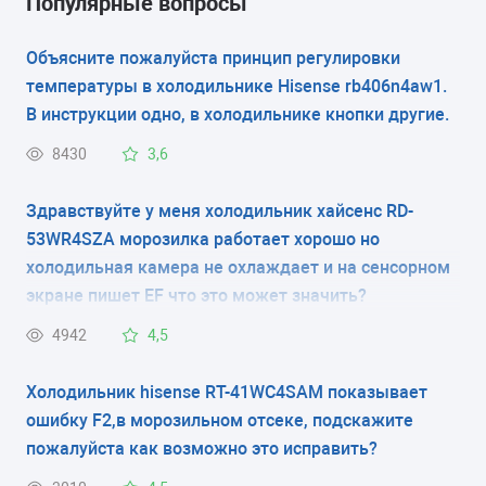
Популярные вопросы
RD-37WC4SAW
RQ-56WC4SAX
Объясните пожалуйста принцип регулировки
RD-43WC4SAS
RS-11DC4SA
температуры в холодильнике Hisense rb406n4aw1.
В инструкции одно, в холодильнике кнопки другие.
RD-43WC4SAX
RS-13DR4SA
8430
3,6
RD-44WC4SAS
RS-20WC4SAW
Здравствуйте у меня холодильник хайсенс RD-
RD-44WC4SAW
RS-22DC4SA
53WR4SZA морозилка работает хорошо но
RD-44WC4SAY
RS-24WC4SA
холодильная камера не охлаждает и на сенсорном
экране пишет EF что это может значить?
RD-46WC4SAS
RS-24WC4SAS
4942
4,5
RD-46WC4SAW
RS-24WC4SAW
Холодильник hisense RT-41WC4SAM показывает
RD-50WC4SAX
RS-30WC4SAS
ошибку F2,в морозильном отсеке, подскажите
RD-50WС4SAS
RS-30WC4SAW
пожалуйста как возможно это исправить?