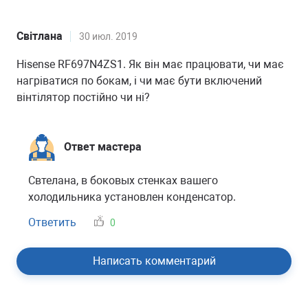
Світлана
30 июл. 2019
Hisense RF697N4ZS1. Як він має працювати, чи має
нагріватися по бокам, і чи має бути включений
вінтілятор постійно чи ні?
Ответ мастера
Свтелана, в боковых стенках вашего
холодильника установлен конденсатор.
Ответить
0
Написать комментарий