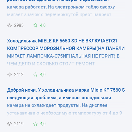
59.8x54.8x82 см
камера работает. На электронном табло сверху
мигает значок с перечёркнутой крест накрест
КОЛИЧЕСТВО КОМПРЕССОРОВ
камерой.
2985
4,0
1
Холодильник MIELE KF 5650 SD НЕ ВКЛЮЧАЕТСЯ
РАЗМОРАЖИВАНИЕ МОРОЗИЛЬНОЙ КАМЕРЫ
КОМПРЕССОР МОРОЗИЛЬНОЙ КАМЕРЫ(НА ПАНЕЛИ
ручное
МИГАЕТ ЛАМПОЧКА-С75ИГНАЛЬНАЯ НЕ ГОРИТ) В
ЧЕМ ДЕЛО И СКОЛЬКО СТОИТ РЕМОНТ
РАЗМОРАЖИВАНИЕ ХОЛОДИЛЬНОЙ КАМЕРЫ
ПРИБЛИЗИТЕЛЬНО
2412
4,0
-
Доброй ночи. У холодильника марки Miele KF 7560 S
ЭНЕРГОПОТРЕБЛЕНИЕ
следующая проблема, а именно: холодильная
класс A+ (193 кВтч/год)
камера не охлаждает продукты. На дисплее
устанавливаю необходимую температуру от 4 до 9
ЦВЕТ
град., любые из этого диапазона значения, но
2119
4,0
-
холодильник не может достичь заданной