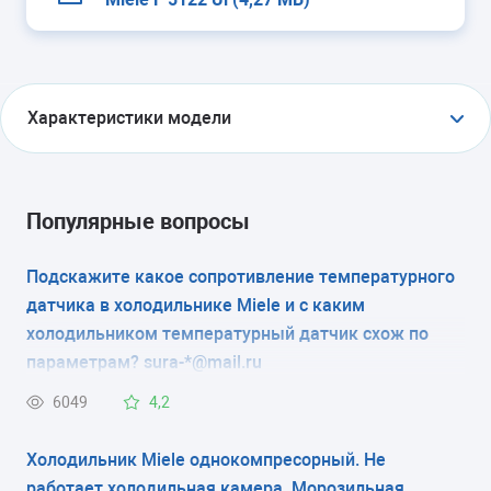
Характеристики модели
ТИП
морозильник-шкаф
Популярные вопросы
ТИП УПРАВЛЕНИЯ
Подскажите какое сопротивление температурного
датчика в холодильнике Miele и с каким
электромеханическое
холодильником температурный датчик схож по
КОЛИЧЕСТВО КАМЕР
параметрам? sura-*@mail.ru
1
6049
4,2
РАЗМЕРЫ (ШXГXВ)
Холодильник Miele однокомпресорный. Не
работает холодильная камера. Морозильная