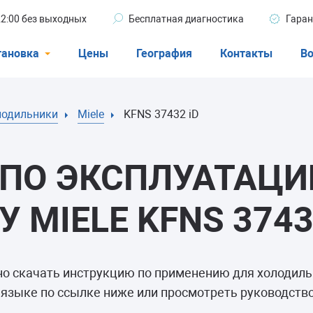
 22:00 без выходных
Бесплатная диагностика
Гаран
тановка
Цены
География
Контакты
Во
Стиральные машины
лодильники
Miele
KFNS 37432 iD
машины
Посудомоечные машины
ые машины
Кондиционеры
ПО ЭКСПЛУАТАЦИ
MIELE KFNS 3743
ели
но скачать инструкцию по применению для холодил
афы
 языке по ссылке ниже или просмотреть руководство