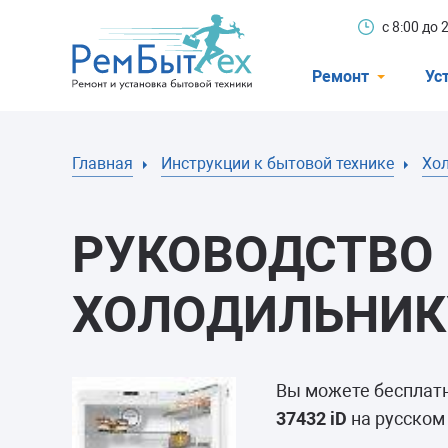
с 8:00 до
Ремонт
Ус
Холодильники
Главная
Инструкции к бытовой технике
Хо
Стиральные 
Посудомоечн
РУКОВОДСТВО 
Телевизоры
Кондиционеры
ХОЛОДИЛЬНИКУ 
Варочные пан
Электроплиты
Вы можете бесплат
Духовные шк
37432 iD
на русском