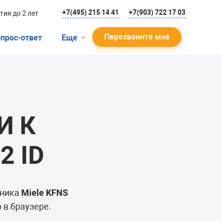
+7(495) 215 14 41
+7(903) 722 17 03
тия до 2 лет
Перезвоните мне
прос-ответ
Еще
О компании
Гарантийный случай
Отзывы
И К
Мастера
Блог
2 ID
Вакансии
Инструкции
ьника
Miele KFNS
 в браузере.