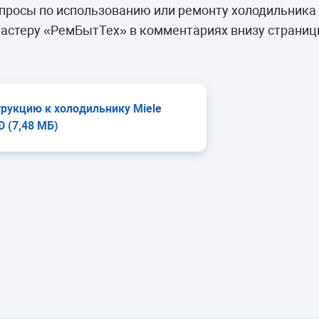
камеры
росы по использованию или ремонту холодильника M
ашины
астеру «РемБытТех» в комментариях внизу страниц
трукцию к холодильнику Miele
D (7,48 МБ)