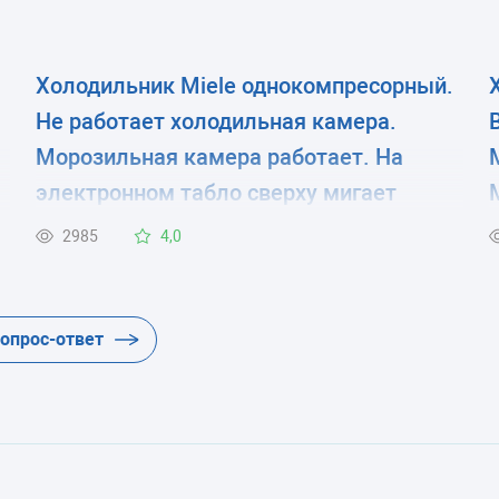
Холодильник Miele однокомпресорный.
Не работает холодильная камера.
Морозильная камера работает. На
электронном табло сверху мигает
значок с перечёркнутой крест накрест
2985
4,0
камерой.
вопрос-ответ