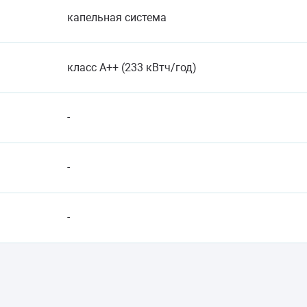
капельная система
класс A++ (233 кВтч/год)
-
-
-