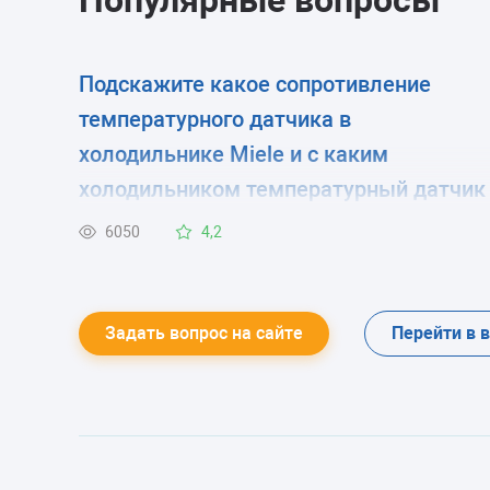
Популярные вопросы
Подскажите какое сопротивление
температурного датчика в
холодильнике Miele и с каким
холодильником температурный датчик
схож по параметрам? sura-*@mail.ru
6050
4,2
Задать вопрос на сайте
Перейти в 