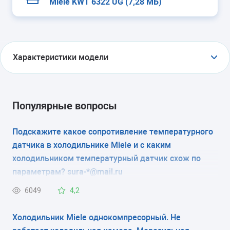
Miele KWT 6322 UG (7,28 МБ)
Характеристики модели
ТИП
винный шкаф
Популярные вопросы
ТИП УПРАВЛЕНИЯ
Подскажите какое сопротивление температурного
датчика в холодильнике Miele и с каким
электронное
холодильником температурный датчик схож по
КОЛИЧЕСТВО КАМЕР
параметрам? sura-*@mail.ru
1
6049
4,2
РАЗМЕРЫ (ШXГXВ)
Холодильник Miele однокомпресорный. Не