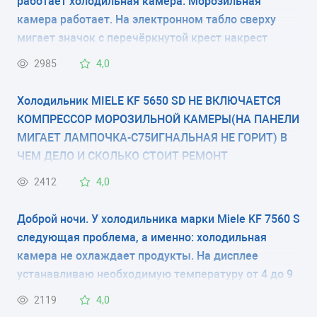
работает холодильная камера. Морозильная
59.7x57.5x81.8 см
камера работает. На электронном табло сверху
мигает значок с перечёркнутой крест накрест
КОЛИЧЕСТВО КОМПРЕССОРОВ
камерой.
2985
4,0
-
Холодильник MIELE KF 5650 SD НЕ ВКЛЮЧАЕТСЯ
РАЗМОРАЖИВАНИЕ МОРОЗИЛЬНОЙ КАМЕРЫ
КОМПРЕССОР МОРОЗИЛЬНОЙ КАМЕРЫ(НА ПАНЕЛИ
-
МИГАЕТ ЛАМПОЧКА-С75ИГНАЛЬНАЯ НЕ ГОРИТ) В
ЧЕМ ДЕЛО И СКОЛЬКО СТОИТ РЕМОНТ
РАЗМОРАЖИВАНИЕ ХОЛОДИЛЬНОЙ КАМЕРЫ
ПРИБЛИЗИТЕЛЬНО
2412
4,0
-
Доброй ночи. У холодильника марки Miele KF 7560 S
ЭНЕРГОПОТРЕБЛЕНИЕ
следующая проблема, а именно: холодильная
класс A (144 кВтч/год)
камера не охлаждает продукты. На дисплее
устанавливаю необходимую температуру от 4 до 9
ЦВЕТ
град., любые из этого диапазона значения, но
2119
4,0
-
холодильник не может достичь заданной