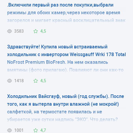
.Включили первый раз после покупки,выбрали
режимы для обоих камер,через некоторое время
загорелся и мигает красный восклицательный знак
индикации.Уже прошло 12 часов,а он все
3583
4,5
горит,брак или норма?
Здравствуйте! Купила новый встраиваемый
холодильник с инвертором Weissgauff Wrki 178 Total
NoFrost Premium BioFresh. На нем оказались
вмятины (фото прилагаю). Повлияют ли они как-то
на работу холодильника?Очень не хочется
1418
4,5
возвращать, но судя по всему удары били
сильные,и есть страх, что в дальнейшем может
Холодильник Вайсгауф, новый (год службы). После
отразиться на работе холодильника.
того, как я вытерла внутри влажной (не мокрой!)
салфеткой, на термостате появилась и не
убирается уже сутки надпись "ЭКО". Что делать?
1001
4,7