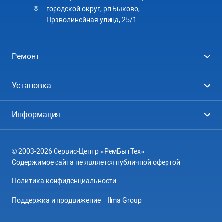
городской округ, рп Быково,
Праволинейная улица, 25/1
Ремонт
Холодильники
Установка
Стиральные машины
Стиральные машины
Информация
Посудомоечные машины
Посудомоечные машины
Цены
Телевизоры
Кондиционеры
© 2003-2026 Сервис-Центр «РемБытТех»
География
Кондиционеры
Содержимое сайта не является публичной офертой
Контакты
Варочные панели
Политика конфиденциальности
Вопрос-ответ
Электроплиты
Поддержка и продвижение – Ilma Group
О компании
Духовные шкафы