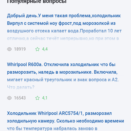
Популярные вопросы
ARC 7518 IX
Добрый день.У меня такая проблема,холодильник
Вирпул с системой ноу фрост,под морозолкой из
воздушного отсека капает вода.Проработал 10 лет
отлично,а сейчас течёт непрерывно,но при этом в
морозилке наледи нет.Думаю засор в дренажном
18919
4,4
отверстии,но я не знаю где оно,и как его
прочистить.Будте добры,помогите с ответом.
Whirlpool R600a. Отключила холодильник что бы
разморозить, наледь в морозильнике. Включила,
мигает красный треугольник и знак вопроса и A2.
Что делать?
16543
4,1
Холодильник Whirlpool ARC5754/1, разморозил
холодильную камеру. Сколько необходимо времени
что бы температура набралась заново в