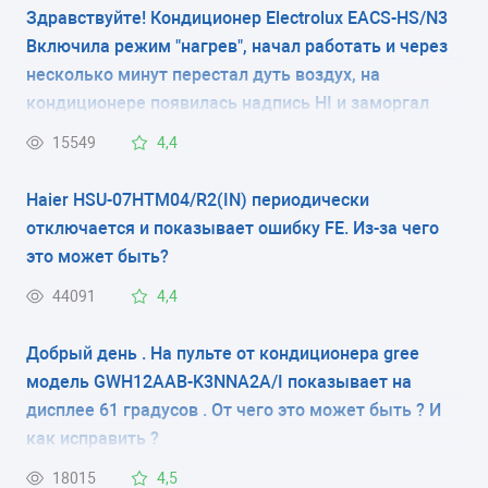
Здравствуйте! Кондиционер Electrolux EACS-HS/N3
Включила режим "нагрев", начал работать и через
несколько минут перестал дуть воздух, на
кондиционере появилась надпись HI и заморгал
индикатор солнышко. Что случилось? На улице +8,
15549
4,4
дома 20. Вчера в этом же режиме работал, все
нормально было. Спасибо!
Haier HSU-07HTM04/R2(IN) периодически
отключается и показывает ошибку FE. Из-за чего
это может быть?
44091
4,4
Добрый день . На пульте от кондиционера gree
модель GWH12AAB-K3NNA2A/I показывает на
дисплее 61 градусов . От чего это может быть ? И
как исправить ?
18015
4,5