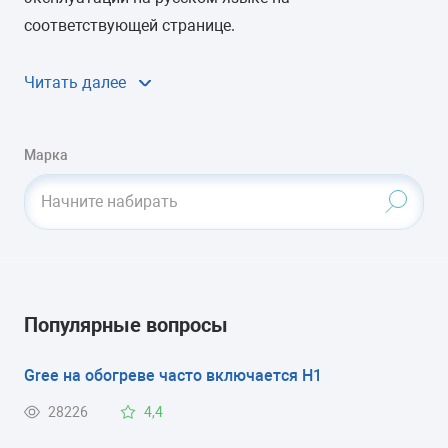
соответствующей странице.
Дополнительные вопросы по использованию или
Читать далее
ремонту вашего кондиционера вы можете задать
мастеру «РемБытТех» в комментариях внизу
страницы или в разделе
Вопрос-Ответ
.
Марка
Начните набирать
Популярные вопросы
Gree на обогреве часто включается H1
28226
4,4