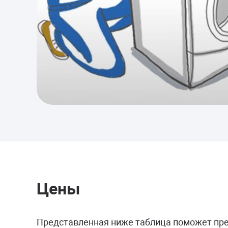
НЕ ЗАКРЫВАЕТСЯ
Замена УБЛ (устройство
блокировки люка)
Прошивка элеткронного
модуля
от 900 руб.
ТЕЧЕТ
Цены
Устранение протечки
Замена патрубков
Представленная ниже таблица поможет пре