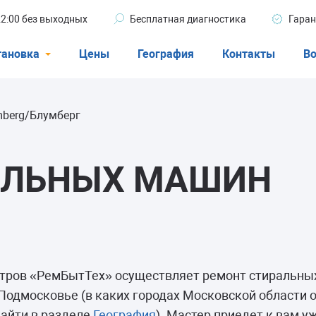
 22:00 без выходных
Бесплатная диагностика
Гаран
тановка
Цены
География
Контакты
Во
Стиральные машины
mberg/Блумберг
машины
Посудомоечные машины
ые машины
Кондиционеры
АЛЬНЫХ МАШИН
ели
нтров «РемБытТех» осуществляет ремонт стиральны
афы
 Подмосковье (в каких городах Московской области 
айти в разделе
География
). Мастер приедет к вам у