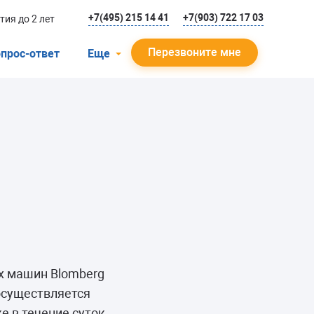
+7(495) 215 14 41
+7(903) 722 17 03
тия до 2 лет
Перезвоните мне
прос-ответ
Еще
О компании
Гарантийный случай
Отзывы
Мастера
Блог
Вакансии
Инструкции
х машин Blomberg
осуществляется
же в течение суток