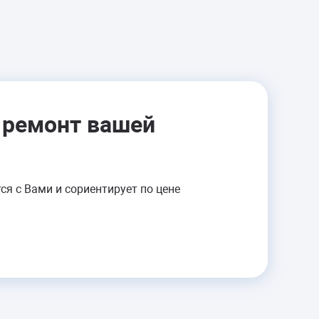
ОСТАВЛЯЕТ ПЯТНА
Прочистка бака
Проверка и устранение
протечки
т ремонт вашей
от 1100 руб.
ся с Вами и сориентирует по цене
НЕ КРУТИТ
Замена щеток
Ремонт двигателя