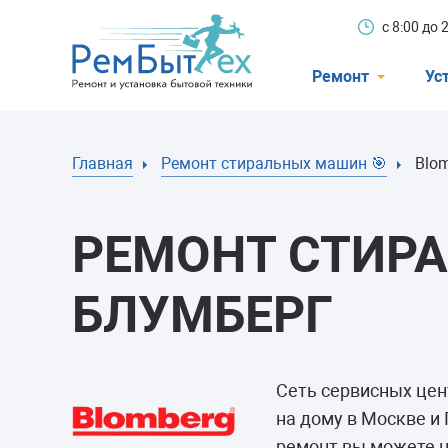
с 8:00 до
Ремонт
Ус
Холодильники
Главная
Ремонт стиральных машин 🎯
Blo
Стиральные 
Посудомоечн
РЕМОНТ СТИР
Телевизоры
Кондиционеры
БЛУМБЕРГ
Варочные пан
Электроплиты
Сеть сервисных це
Духовные шк
на дому в Москве и
ремонт вы можете н