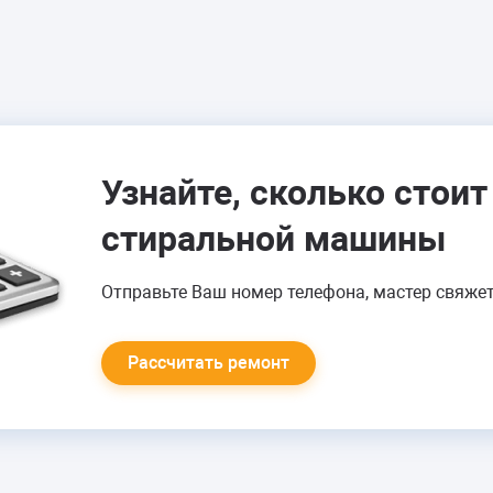
БЬЕТ ТОКОМ
Ремонт проводки
Ремонт модуля
управления
Узнайте, сколько стои
стиральной машины
от 1500 руб.
Отправьте Ваш номер телефона, мастер свяжет
НАБИРАЕТ И СЛИВАЕТ
Рассчитать ремонт
ВОДУ
Замена КЭН (клапана
подачи воды)
Ремонт прессостата