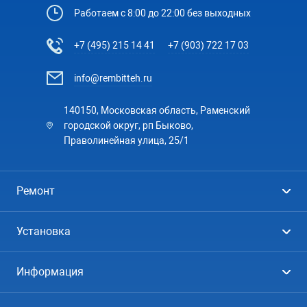
Работаем с 8:00 до 22:00 без выходных
+7 (495) 215 14 41
+7 (903) 722 17 03
info@rembitteh.ru
140150, Московская область, Раменский
городской округ, рп Быково,
Праволинейная улица, 25/1
Ремонт
Холодильники
Установка
Стиральные машины
Стиральные машины
Информация
Посудомоечные машины
Посудомоечные машины
Цены
Телевизоры