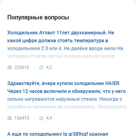
Популярные вопросы
Холодильник Атлант 11лет двухкамерный. На
какой цифре должна стоять температура в
холодильнике 2 3 или 4. На двойке вроде мало На
четверку ставлю летом сказали нельзя мотор
испортится
223616
4,2
Здравствуйте, вчера купили холодильник HAIER.
Через 12 часов включили и обнаружили, что у него
сильно нагреваются наружные стенки. Никогда с
подобным явлением не сталкивались. Подскажите,
это неисправность холодильника или это
156410
4,4
временное явление. Спасибо.
А еще по холодильнику lg gr389sqf красная