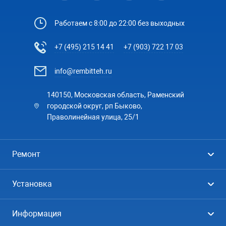
Работаем с 8:00 до 22:00 без выходных
+7 (495) 215 14 41
+7 (903) 722 17 03
info@rembitteh.ru
140150, Московская область, Раменский
городской округ, рп Быково,
Праволинейная улица, 25/1
Ремонт
Холодильники
Установка
Стиральные машины
Стиральные машины
Информация
Посудомоечные машины
Посудомоечные машины