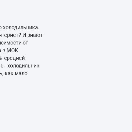
ю холодильника.
нтернет? И знают
исимости от
а в МОК
5% средней
а 0 - холодильник
, как мало