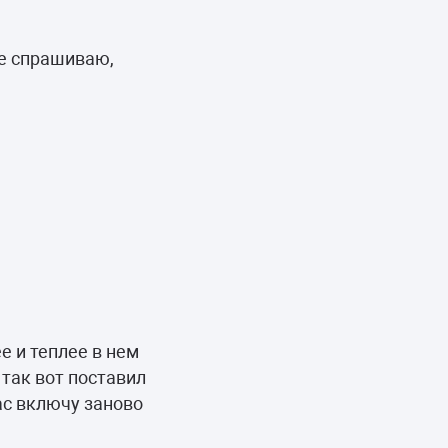
Не спрашиваю,
е и теплее в нем
 так вот поставил
ас включу заново