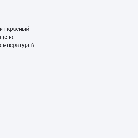
рит красный
ещё не
 температуры?