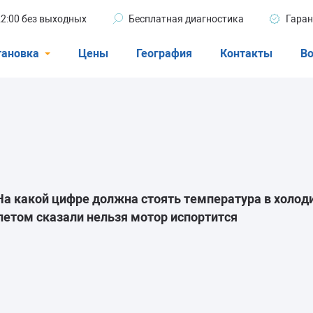
 22:00 без выходных
Бесплатная диагностика
Гаран
тановка
Цены
География
Контакты
Во
Стиральные машины
машины
Посудомоечные машины
ые машины
Кондиционеры
а какой цифре должна стоять температура в холодил
летом сказали нельзя мотор испортится
ели
афы