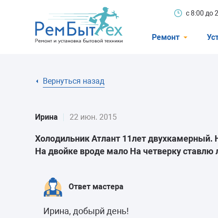
с 8:00 до
Ремонт
Ус
Холодильники
Вернуться назад
Стиральные 
Посудомоечн
Ирина
22 июн. 2015
Телевизоры
Холодильник Атлант 11лет двухкамерный. Н
Кондиционеры
На двойке вроде мало На четверку ставлю 
Варочные пан
Электроплиты
Ответ мастера
Духовные шк
Ирина, добырй день!