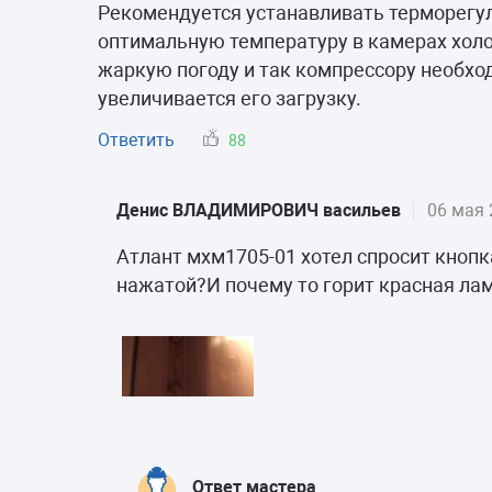
Морозильные 
Рекомендуется устанавливать терморегуля
оптимальную температуру в камерах холо
Сушильные м
жаркую погоду и так компрессору необход
увеличивается его загрузку.
Ответить
88
Денис ВЛАДИМИРОВИЧ васильев
06 мая 
Атлант мхм1705-01 хотел спросит кнопк
нажатой?И почему то горит красная ла
Ответ мастера