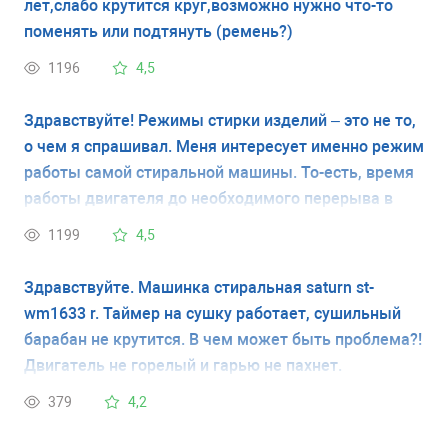
лет,слабо крутится круг,возможно нужно что-то
поменять или подтянуть (ремень?)
1196
4,5
Здравствуйте! Режимы стирки изделий – это не то,
о чем я спрашивал. Меня интересует именно режим
работы самой стиральной машины. То-есть, время
работы двигателя до необходимого перерыва в
работе, для недопущения выхода оборудования из
1199
4,5
строя. Это, так называемый, «повторно-
кратковременный» режим работы изделия,
Здравствуйте. Машинка стиральная saturn st-
который указывается в инструкциям к
wm1633 r. Таймер на сушку работает, сушильный
электроприборам. Но, даже на официальном сайте
барабан не крутится. В чем может быть проблема?!
изготовителя этот параметр, к большому
Двигатель не горелый и гарью не пахнет.
сожалению, почему-то, не указан! Именно эту
379
4,2
информацию я и надеюсь получить.