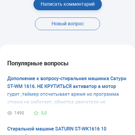
Написать комментарий
Новый вопрос
Популярные вопросы
Дополнение к вопросу-стиральная машинка Сатурн
ST-WM 1616. НЕ КРУТИТЬСЯ активатор а мотор
гудит ,таймер отсчитывает время но программа
стирки не работает. обмотка двигателя не
повреждена, запаха горелой изоляции двигателя и
1490
5,0
проводки не слышно. блок таймера и кондесатора
не трогал..Может причина в контактах соединения?
Стиральной машине SATURN ST-WK1616 10