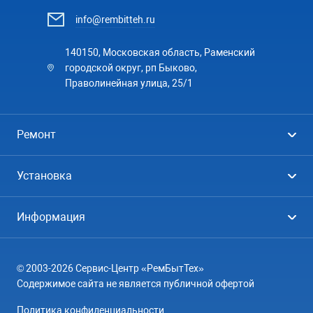
info@rembitteh.ru
140150, Московская область, Раменский
городской округ, рп Быково,
Праволинейная улица, 25/1
Ремонт
Холодильники
Установка
Стиральные машины
Стиральные машины
Информация
Посудомоечные машины
Посудомоечные машины
Цены
Телевизоры
Кондиционеры
© 2003-2026 Сервис-Центр «РемБытТех»
География
Кондиционеры
Содержимое сайта не является публичной офертой
Контакты
Варочные панели
Политика конфиденциальности