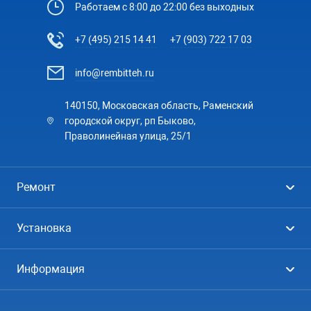
Работаем с 8:00 до 22:00 без выходных
+7 (495) 215 14 41
+7 (903) 722 17 03
info@rembitteh.ru
140150, Московская область, Раменский
городской округ, рп Быково,
Праволинейная улица, 25/1
Ремонт
Холодильники
Установка
Стиральные машины
Стиральные машины
Информация
Посудомоечные машины
Посудомоечные машины
Цены
Телевизоры