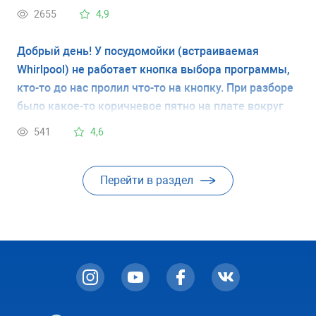
2655
4,9
Добрый день! У посудомойки (встраиваемая
Whirlpool) не работает кнопка выбора программы,
кто-то до нас пролил что-то на кнопку. При разборе
было какое-то коричневое пятно на плате вокруг
той самой впаеной кнопки. Так вот надо поменять
541
4,6
всю плату управления пмм или только кнопку
перепаять?
Перейти в раздел