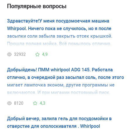
Популярные вопросы
Здравствуйте!У меня посудомоечная машина
Whirpool. Ничего пока не случилось, но я после
засыпки соли забыла закрыть отсек крышкой.
Прошла полная мойка. Всё помылось отлично.
Вопрос:какие меры принять, чтобы в дальнейшем
32932
4,9
ионообменник не накрылся или что там ещё может
случиться. Начиталась в инете всяких умельцев и
Добрыйдень! ПММ whirlpool ADG 145. Работала
подумала, что лучше спрошу у мастера.Заранее
отлично, в очередной раз засыпал соль, после этого
спасибо!
мигает лампочка эконом, другие программы не
включаются. И при мигании постоянный писк.
8120
4,3
Добрый вечер, залила гель для посудомойки в
отверстие для ополоскивателя . Whirlpool