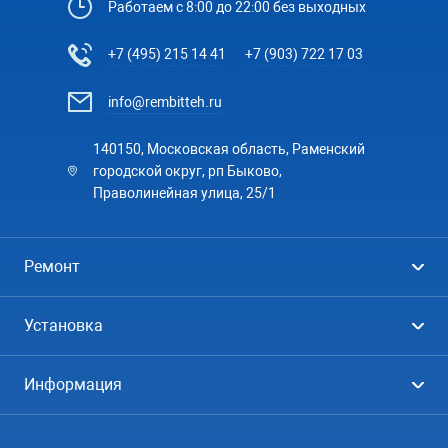
Работаем с 8:00 до 22:00 без выходных
+7 (495) 215 14 41
+7 (903) 722 17 03
info@rembitteh.ru
140150, Московская область, Раменский
городской округ, рп Быково,
Праволинейная улица, 25/1
Ремонт
Холодильники
Установка
Стиральные машины
Стиральные машины
Информация
Посудомоечные машины
Посудомоечные машины
Цены
Телевизоры