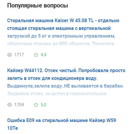
Популярные вопросы
Стиральная машина Kaiser W 45.08 TL - отдельно
стоящая стиральная машина с вертикальной
загрузкой до 5 кг и электронным управлением,
оборотами отжима до 800 оборотов. Помогите
разобраться -как узнать нужное "усилие-сжатие" ( в
1717
4,4
Ньютонах), если на оригинальных амортизаторах
нет такого обозначения ( N=). Маркировка на
Кайзер W44112. Отсек чистый. Попробовала просто
амортизаторе (оригинальный старый) значится
залить в отсек для кондиционера воду.
SUSPA 0013 PHILCO 157090080 26 01.
Выдвинула,залила воду..НЕ выливается в барабан.
Задвинув отсек, он встал в горизонтальное
положение и слышно, что вода потекла в барабан,
1704
5,0
ушла полностью. Проверила перед этим машинку
по уровню, всё стоит ровно. Вы ответили, что
Ошибка Е09 на стиральной машине Кайзер W59
проблема может быть с клапанами..но при чём тут
10Te
они, когда кондиционер просто уходит, при этом