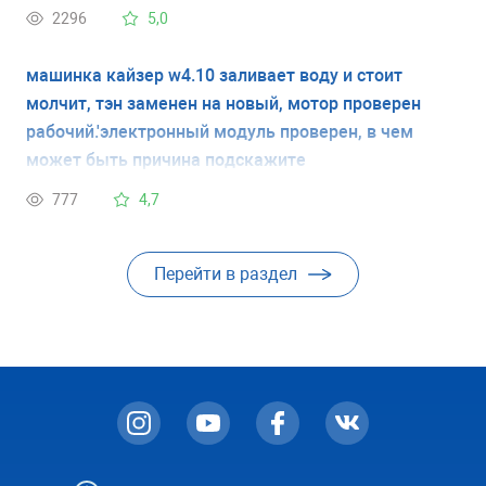
2296
5,0
машинка даже не включена.
машинка кайзер w4.10 заливает воду и стоит
молчит, тэн заменен на новый, мотор проверен
рабочий.'электронный модуль проверен, в чем
может быть причина подскажите
777
4,7
Перейти в раздел