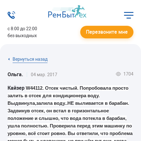
с 8:00 до 22:00
Перезвоните мне
без выходных
Вернуться назад
1704
Ольга.
04 мар. 2017
Кайзер
W44112. Отсек чистый. Попробовала просто
залить в отсек для кондиционера воду.
Выдвинула,залила воду..НЕ выливается в барабан.
Задвинув отсек, он встал в горизонтальное
положение и слышно, что вода потекла в барабан,
ушла полностью. Проверила перед этим машинку по
уровню, всё стоит ровно. Вы ответили, что проблема
может быть с клапанами..но при чём тут они, когда