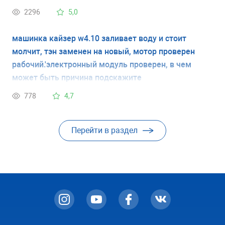
они, когда кондиционер просто уходит, при этом
2296
5,0
машинка даже не включена.
машинка кайзер w4.10 заливает воду и стоит
молчит, тэн заменен на новый, мотор проверен
рабочий.'электронный модуль проверен, в чем
может быть причина подскажите
778
4,7
Перейти в раздел