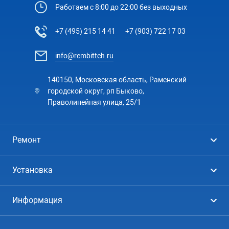
Работаем с 8:00 до 22:00 без выходных
+7 (495) 215 14 41
+7 (903) 722 17 03
info@rembitteh.ru
140150, Московская область, Раменский
городской округ, рп Быково,
Праволинейная улица, 25/1
Ремонт
Холодильники
Установка
Стиральные машины
Стиральные машины
Информация
Посудомоечные машины
Посудомоечные машины
Цены
Телевизоры