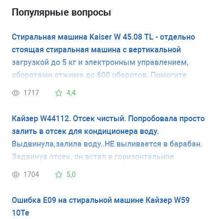
Популярные вопросы
Стиральная машина Kaiser W 45.08 TL - отдельно
стоящая стиральная машина с вертикальной
загрузкой до 5 кг и электронным управлением,
оборотами отжима до 800 оборотов. Помогите
разобраться -как узнать нужное "усилие-сжатие" ( в
1717
4,4
Ньютонах), если на оригинальных амортизаторах
нет такого обозначения ( N=). Маркировка на
Кайзер W44112. Отсек чистый. Попробовала просто
амортизаторе (оригинальный старый) значится
залить в отсек для кондиционера воду.
SUSPA 0013 PHILCO 157090080 26 01.
Выдвинула,залила воду..НЕ выливается в барабан.
Задвинув отсек, он встал в горизонтальное
положение и слышно, что вода потекла в барабан,
1704
5,0
ушла полностью. Проверила перед этим машинку
по уровню, всё стоит ровно. Вы ответили, что
Ошибка Е09 на стиральной машине Кайзер W59
проблема может быть с клапанами..но при чём тут
10Te