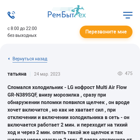
с 8:00 до 22:00
Перезвоните мне
без выходных
Вернуться назад
475
татьяна
24 мар. 2023
Сломался холодильник - LG нофрост Multi Air Flow
GR-N389SQF, внизу морозилка , сразу при
обнаружении поломки появился щелчек , он вроде
хочет включится , но как не хватает сил , при
отключении и включении холодильника в сеть - он
включается работает 2 мин. и переходит на тихий
ход и через 2 мин. опять такой же щелчок и так
щелкал через каждые 2 мин. Я взяла отключила от