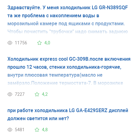
Здравствуйте. У меня холодильник LG GR-N389SQF
та же проблема с накоплением воды в
морозильной камере под ящиками с продуктами.
Чтобы почистить "трубочки" надо снимать заднюю
панель в морозильной камере? Если да то как?
11756
4,0
Сзади никаких "трубочек" я не нашла, как пишут на
форумах. Спасибо.
Холодильник express cool GC-309B.после включения
прошло 12 часов, стенки холодильника-горячие,
внутри плюсовая температура(масло не
замёрзло.Положение термостата-7. В морозилке
всё замерзло в кость.Откуда поступает холод в
7227
4,2
(верхнюю)холодильную камеру?
при работе холодильника LG GA-E429SERZ дисплей
должен светится или нет?
5481
4,8