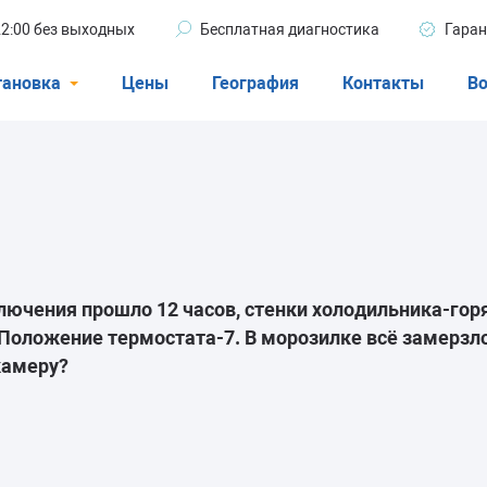
 22:00 без выходных
Бесплатная диагностика
Гаран
тановка
Цены
География
Контакты
Во
Стиральные машины
машины
Посудомоечные машины
ые машины
Кондиционеры
лючения прошло 12 часов, стенки холодильника-горя
Положение термостата-7. В морозилке всё замерзло
ели
камеру?
афы