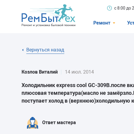
с 8:00 до
Ремонт
Ус
Холодильники
Вернуться назад
Стиральные 
Посудомоечн
Козлов Виталий
14 июл. 2014
Телевизоры
Холодильник express cool GC-309B.после вк
Кондиционеры
плюсовая температура(масло не замёрзло.
Варочные пан
поступает холод в (верхнюю)холодильную 
Электроплиты
Духовные шк
Ответ мастера