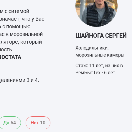
м с ситемой
значает, что у Вас
ую с помощью
Вас в морозильной
ШАЙНОГА СЕРГЕЙ
иляторе, который
Холодильники,
ность
морозильные камеры
МОСТАТА
Стаж: 11 лет, из них в
РемБытТех - 6 лет
елениями 3 и 4.
Да
54
Нет
10