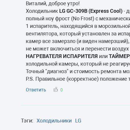
Морозильные 
Виталий, доброе утро!
Холодильник
LG GC-309B (Express Cool)
- 
Сушильные м
полный ноу фрост (No Frost) с механичес
1 испаритель, находящийся в морозильно
вентилятора, который установлен за испа
камер все замерзло (и виден намерзший),
не может включиться и перенести воздух 
НАГРЕВАТЕЛЯ ИСПАРИТЕЛЯ
или
ТАЙМЕР
холодильной камеры, который не реагируе
Точный "диагноз" и стоимость ремонта м
P.S. Правильное (корректное) положение 
Ответить
0
Тэги:
Холодильники
LG