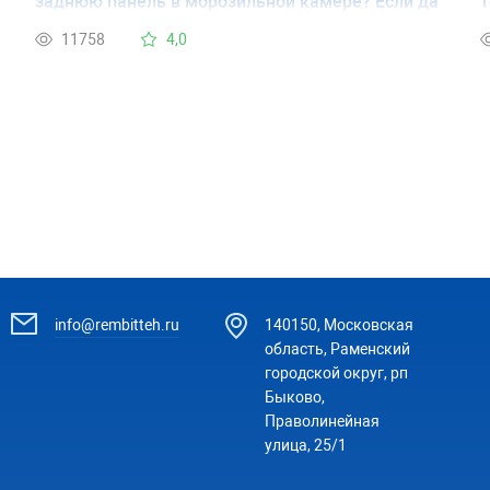
заднюю панель в морозильной камере? Если да
т
то как? Сзади никаких "трубочек" я не нашла, как
к
11758
4,0
пишут на форумах. Спасибо.
(
info@rembitteh.ru
140150, Московская
область, Раменский
городской округ, рп
Быково,
Праволинейная
улица, 25/1