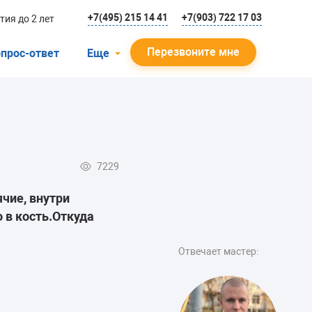
+7(495) 215 14 41
+7(903) 722 17 03
тия до 2 лет
Перезвоните мне
прос-ответ
Еще
О компании
Гарантийный случай
Отзывы
7229
Мастера
чие, внутри
Блог
 в кость.Откуда
Вакансии
Отвечает мастер:
Инструкции