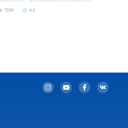
ермостата-7. В морозилке всё замерзло в
ость.Откуда поступает холод в
7229
4,2
верхнюю)холодильную камеру?