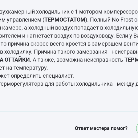
камеры
двухкамерный холодильник с 1 мотором комперссоро
ашины
ким управлением (
ТЕРМОСТАТОМ
). Полный No-Frost о
й камере, а холодный воздух попадает в холодильн
рителем и нагнетает воздух по воздуховоду. Если у 
 то причина скорее всего кроется в замерзшем вент
в холодилку. Причина такого замерзания - неисправ
А ОТТАЙКИ
. А также, возможна неисправность
ТЕР
т на температуру.
ожет определить специалист.
терморегулятора для работы холодильника - между д
Ответ мастера помог?