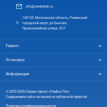
info@rembitteh.ru
140150, Московская область, Раменский
городской округ, рп Быково,
Праволинейная улица, 25/1
Ремонт
Холодильники
Установка
Стиральные машины
Стиральные машины
Информация
Посудомоечные машины
Посудомоечные машины
Цены
Телевизоры
Кондиционеры
© 2003-2026 Сервис-Центр «РемБытТех»
География
Кондиционеры
Содержимое сайта не является публичной офертой
Контакты
Варочные панели
Политика конфиденциальности