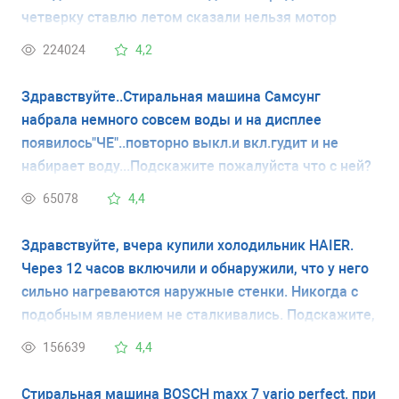
четверку ставлю летом сказали нельзя мотор
испортится
224024
4,2
Здравствуйте..Стиральная машина Самсунг
набрала немного совсем воды и на дисплее
появилось"ЧЕ"..повторно выкл.и вкл.гудит и не
набирает воду...Подскажите пожалуйста что с ней?
65078
4,4
Здравствуйте, вчера купили холодильник HAIER.
Через 12 часов включили и обнаружили, что у него
сильно нагреваются наружные стенки. Никогда с
подобным явлением не сталкивались. Подскажите,
это неисправность холодильника или это
156639
4,4
временное явление. Спасибо.
Стиральная машина BOSCH maxx 7 vario perfect. при