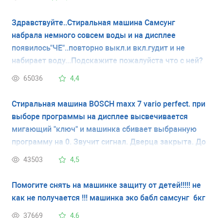
Здравствуйте..Стиральная машина Самсунг
набрала немного совсем воды и на дисплее
появилось"ЧЕ"..повторно выкл.и вкл.гудит и не
набирает воду...Подскажите пожалуйста что с ней?
65036
4,4
Стиральная машина BOSCH maxx 7 vario perfect. при
выборе программы на дисплее высвечивается
мигающий "ключ" и машинка сбивает выбранную
программу на 0. Звучит сигнал. Дверца закрыта. До
этого машинка работала хорошо. У меня нет
43503
4,5
инструкции и я не знаю что обозначает мигающий
ключ. Спасибо.
Помогите снять на машинке защиту от детей!!!!! не
как не получается !!! машинка эко бабл самсунг 6кг
37669
4,6