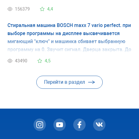
это неисправность холодильника или это
156379
4,4
временное явление. Спасибо.
Стиральная машина BOSCH maxx 7 vario perfect. при
выборе программы на дисплее высвечивается
мигающий "ключ" и машинка сбивает выбранную
программу на 0. Звучит сигнал. Дверца закрыта. До
этого машинка работала хорошо. У меня нет
43490
4,5
инструкции и я не знаю что обозначает мигающий
ключ. Спасибо.
Перейти в раздел