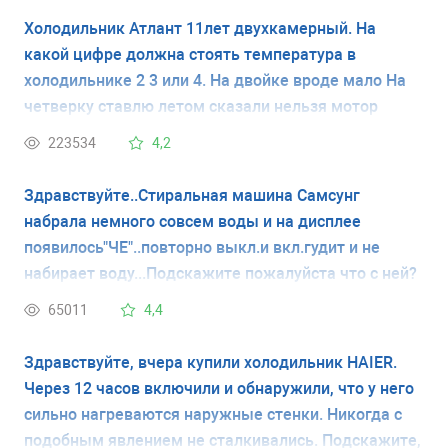
Холодильник Атлант 11лет двухкамерный. На
какой цифре должна стоять температура в
холодильнике 2 3 или 4. На двойке вроде мало На
четверку ставлю летом сказали нельзя мотор
испортится
223534
4,2
Здравствуйте..Стиральная машина Самсунг
набрала немного совсем воды и на дисплее
появилось"ЧЕ"..повторно выкл.и вкл.гудит и не
набирает воду...Подскажите пожалуйста что с ней?
65011
4,4
Здравствуйте, вчера купили холодильник HAIER.
Через 12 часов включили и обнаружили, что у него
сильно нагреваются наружные стенки. Никогда с
подобным явлением не сталкивались. Подскажите,