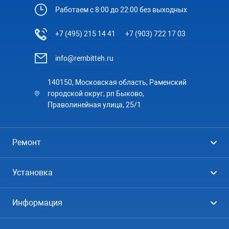
Работаем с 8:00 до 22:00 без выходных
+7 (495) 215 14 41
+7 (903) 722 17 03
info@rembitteh.ru
140150, Московская область, Раменский
городской округ, рп Быково,
Праволинейная улица, 25/1
Ремонт
Холодильники
Установка
Стиральные машины
Стиральные машины
Информация
Посудомоечные машины
Посудомоечные машины
Цены
Телевизоры