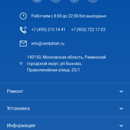
Работаем с 8:00 до 22:00 без выходных
+7 (495) 215 14 41
+7 (903) 722 17 03
info@rembitteh.ru
140150, Московская область, Раменский
городской округ, рп Быково,
Праволинейная улица, 25/1
Ремонт
Холодильники
Установка
Стиральные машины
Стиральные машины
Информация
Посудомоечные машины