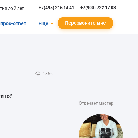
+7(495) 215 14 41
+7(903) 722 17 03
тия до 2 лет
Перезвоните мне
прос-ответ
Еще
О компании
Гарантийный случай
Отзывы
1866
Мастера
Блог
еить?
Вакансии
Отвечает мастер:
Инструкции