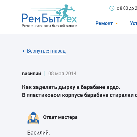
с 8:00 до
Ремонт
Ус
Холодильники
Вернуться назад
Стиральные 
Посудомоечн
василий
08 мая 2014
Телевизоры
Как заделать дырку в барабане ардо.
Кондиционеры
В пластиковом корпусе барабана стиралки 
Варочные пан
Электроплиты
Ответ мастера
Духовные шк
Василий,