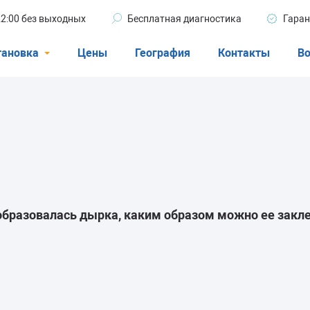
 22:00 без выходных
Бесплатная диагностика
Гаран
тановка
Цены
География
Контакты
Во
Стиральные машины
машины
Посудомоечные машины
ые машины
Кондиционеры
образовалась дырка, каким образом можно ее закл
ели
афы