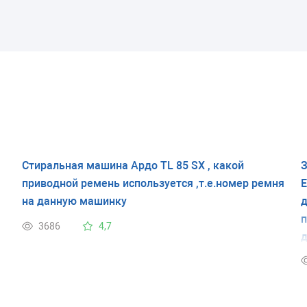
Стиральная машина Ардо TL 85 SX , какой
З
приводной ремень используется ,т.е.номер ремня
E
на данную машинку
д
п
3686
4,7
д