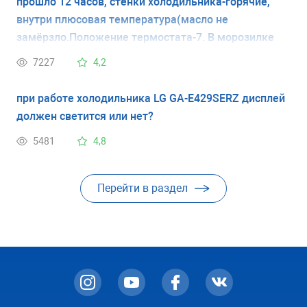
прошло 12 часов, стенки холодильника-горячие,
внутри плюсовая температура(масло не
замёрзло.Положение термостата-7. В морозилке
всё замерзло в кость.Откуда поступает холод в
7227
4,2
(верхнюю)холодильную камеру?
при работе холодильника LG GA-E429SERZ дисплей
должен светится или нет?
5481
4,8
Перейти в раздел