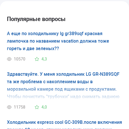
Популярные вопросы
А еще по холодильнику lg gr389sqf красная
лампочка по названием vacation должна тоже
гореть и две зеленых??
10570
4,3
Здравствуйте. У меня холодильник LG GR-N389SQF
та же проблема с накоплением воды в
морозильной камере под ящиками с продуктами.
Чтобы почистить "трубочки" надо снимать заднюю
панель в морозильной камере? Если да то как?
11758
4,0
Сзади никаких "трубочек" я не нашла, как пишут на
форумах. Спасибо.
Холодильник express cool GC-309B.после включения