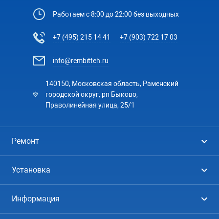
Работаем с 8:00 до 22:00 без выходных
+7 (495) 215 14 41
+7 (903) 722 17 03
info@rembitteh.ru
140150, Московская область, Раменский
городской округ, рп Быково,
Праволинейная улица, 25/1
Ремонт
Холодильники
Установка
Стиральные машины
Стиральные машины
Информация
Посудомоечные машины
Посудомоечные машины
Цены