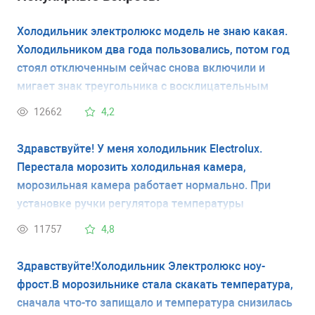
Холодильник электролюкс модель не знаю какая.
Холодильником два года пользовались, потом год
стоял отключенным сейчас снова включили и
мигает знак треугольника с восклицательным
знаком и температура тоже минус 18 мигает и
12662
4,2
холодильник пищит. Подскажите пожалуйста что
это такое и как это устранить?
Здравствуйте! У меня холодильник Electrolux.
Перестала морозить холодильная камера,
морозильная камера работает нормально. При
установке ручки регулятора температуры
холодильной камеры в максимальное положение и
11757
4,8
затем возврате в некое среднее, камера начинает
работать, морозит продолжительное время, после
Здравствуйте!Холодильник Электролюкс ноу-
чего выключается (температура опускается до
фрост.В морозильнике стала скакать температура,
очень низкой - перемораживает продукты).
сначала что-то запищало и температура снизилась
Самостоятельно холодильная камера снова не