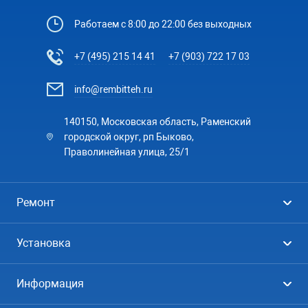
Работаем с 8:00 до 22:00 без выходных
+7 (495) 215 14 41
+7 (903) 722 17 03
info@rembitteh.ru
140150, Московская область, Раменский
городской округ, рп Быково,
Праволинейная улица, 25/1
Ремонт
Холодильники
Установка
Стиральные машины
Стиральные машины
Информация
Посудомоечные машины
Посудомоечные машины