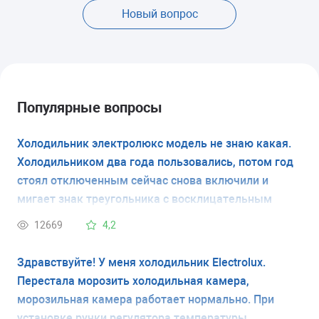
Новый вопрос
Популярные вопросы
Холодильник электролюкс модель не знаю какая.
Холодильником два года пользовались, потом год
стоял отключенным сейчас снова включили и
мигает знак треугольника с восклицательным
знаком и температура тоже минус 18 мигает и
12669
4,2
холодильник пищит. Подскажите пожалуйста что
это такое и как это устранить?
Здравствуйте! У меня холодильник Electrolux.
Перестала морозить холодильная камера,
морозильная камера работает нормально. При
установке ручки регулятора температуры