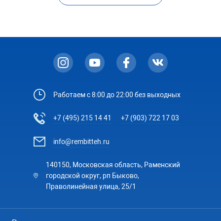
Странно, вопрос не прошёл, пишут,ч то такого эл.
адреса якобы не существует.Попробую сейчас дать
другой адрес.
Работаем с 8:00 до 22:00 без выходных
+7 (495) 215 14 41
+7 (903) 722 17 03
info@rembitteh.ru
140150, Московская область, Раменский
городской округ, рп Быково,
Праволинейная улица, 25/1