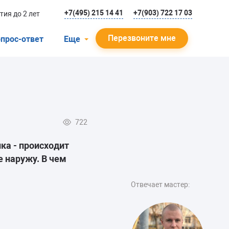
+7(495) 215 14 41
+7(903) 722 17 03
тия до 2 лет
Перезвоните мне
прос-ответ
Еще
О компании
Гарантийный случай
Отзывы
722
Мастера
ка - происходит
Блог
 наружу. В чем
Вакансии
Отвечает мастер:
Инструкции