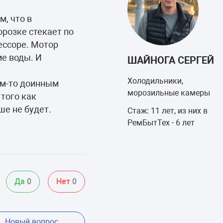
м, что в
орозке стекает по
ессоре. Мотор
ие воды. И
ШАЙНОГА СЕРГЕЙ
Холодильники,
ем-то доинным
морозильные камеры
того как
е не будет.
Стаж: 11 лет, из них в
РемБытТех - 6 лет
Да
0
Нет
0
Новый вопрос