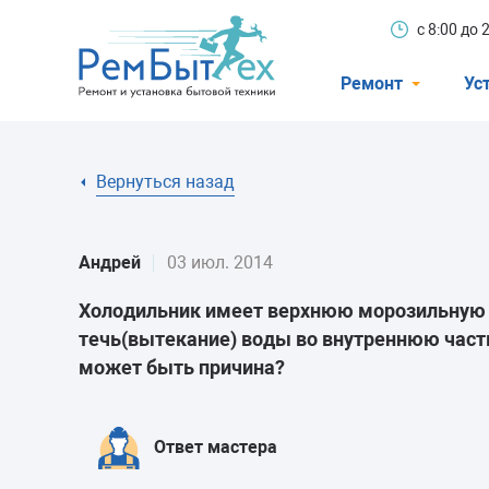
с 8:00 до
Ремонт
Ус
Холодильники
Вернуться назад
Стиральные 
Посудомоечн
Андрей
03 июл. 2014
Телевизоры
Холодильник имеет верхнюю морозильную к
Кондиционеры
течь(вытекание) воды во внутреннюю част
Варочные пан
может быть причина?
Электроплиты
Духовные шк
Ответ мастера