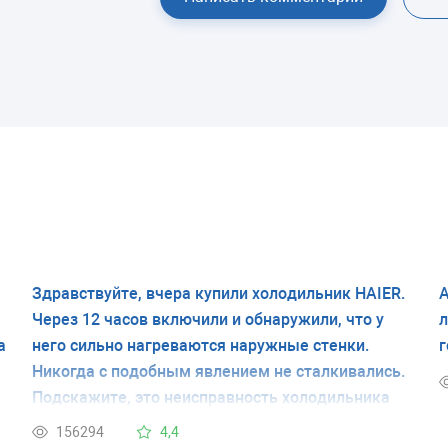
Здравствуйте, вчера купили холодильник HAIER.
А
Через 12 часов включили и обнаружили, что у
л
а
него сильно нагреваются наружные стенки.
г
Никогда с подобным явлением не сталкивались.
Подскажите, это неисправность холодильника
или это временное явление. Спасибо.
156294
4,4