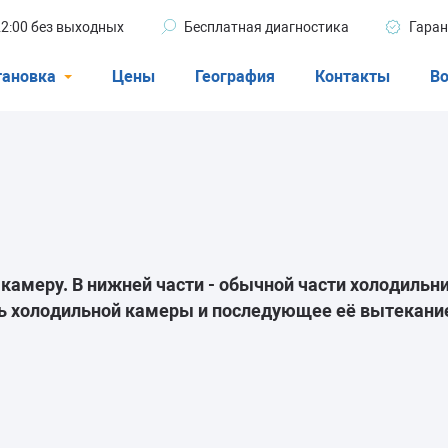
 22:00 без выходных
Бесплатная диагностика
Гаран
тановка
Цены
География
Контакты
Во
Стиральные машины
машины
Посудомоечные машины
ые машины
Кондиционеры
амеру. В нижней части - обычной части холодильни
ь холодильной камеры и последующее её вытекание
ели
афы