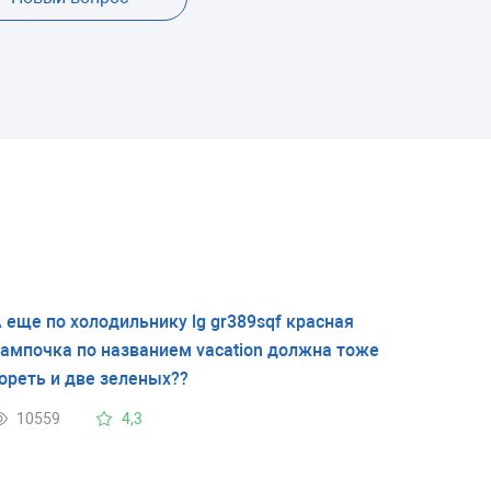
 еще по холодильнику lg gr389sqf красная
ампочка по названием vacation должна тоже
ореть и две зеленых??
10559
4,3