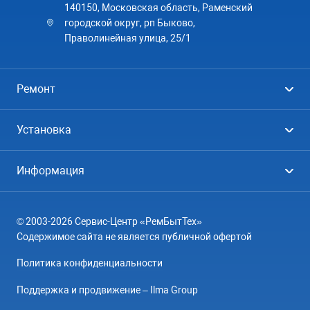
140150, Московская область, Раменский
городской округ, рп Быково,
Праволинейная улица, 25/1
Ремонт
Холодильники
Установка
Стиральные машины
Стиральные машины
Информация
Посудомоечные машины
Посудомоечные машины
Цены
Телевизоры
Кондиционеры
© 2003-2026 Сервис-Центр «РемБытТех»
География
Кондиционеры
Содержимое сайта не является публичной офертой
Контакты
Варочные панели
Политика конфиденциальности
Вопрос-ответ
Электроплиты
Поддержка и продвижение – Ilma Group