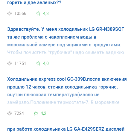
гореть и две зеленых??
10566
4,3
Здравствуйте. У меня холодильник LG GR-N389SQF
та же проблема с накоплением воды в
морозильной камере под ящиками с продуктами.
Чтобы почистить "трубочки" надо снимать заднюю
панель в морозильной камере? Если да то как?
11751
4,0
Сзади никаких "трубочек" я не нашла, как пишут на
форумах. Спасибо.
Холодильник express cool GC-309B.после включения
прошло 12 часов, стенки холодильника-горячие,
внутри плюсовая температура(масло не
замёрзло.Положение термостата-7. В морозилке
всё замерзло в кость.Откуда поступает холод в
7224
4,2
(верхнюю)холодильную камеру?
при работе холодильника LG GA-E429SERZ дисплей