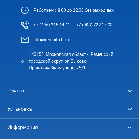
Работаем с 8:00 до 22:00 без выходных
+7 (495) 215 14 41
+7 (903) 722 17 03
info@rembitteh.ru
140150, Московская область, Раменский
городской округ, рп Быково,
Праволинейная улица, 25/1
Ремонт
Холодильники
Установка
Стиральные машины
Стиральные машины
Информация
Посудомоечные машины
Посудомоечные машины