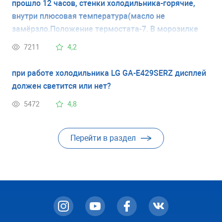
прошло 12 часов, стенки холодильника-горячие,
внутри плюсовая температура(масло не
замёрзло.Положение термостата-7. В морозилке
всё замерзло в кость.Откуда поступает холод в
7211
4,2
(верхнюю)холодильную камеру?
при работе холодильника LG GA-E429SERZ дисплей
должен светится или нет?
5472
4,8
Перейти в раздел