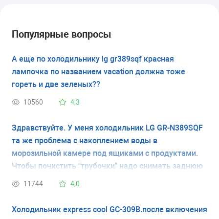
Популярные вопросы
А еще по холодильнику lg gr389sqf красная
лампочка по названием vacation должна тоже
гореть и две зеленых??
10560
4,3
Здравствуйте. У меня холодильник LG GR-N389SQF
та же проблема с накоплением воды в
морозильной камере под ящиками с продуктами.
Чтобы почистить "трубочки" надо снимать заднюю
панель в морозильной камере? Если да то как?
11744
4,0
Сзади никаких "трубочек" я не нашла, как пишут на
форумах. Спасибо.
Холодильник express cool GC-309B.после включения