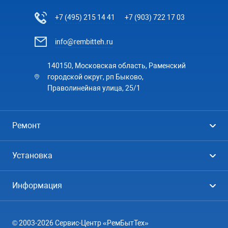
+7 (495) 215 14 41
+7 (903) 722 17 03
info@rembitteh.ru
140150, Московская область, Раменский
городской округ, рп Быково,
Праволинейная улица, 25/1
Ремонт
Холодильники
Установка
Стиральные машины
Стиральные машины
Информация
Посудомоечные машины
Посудомоечные машины
Цены
Телевизоры
Кондиционеры
© 2003-2026 Сервис-Центр «РемБытТех»
География