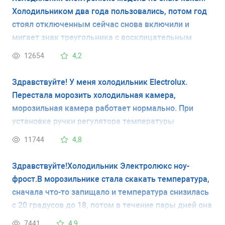
Холодильником два года пользовались, потом год
стоял отключенным сейчас снова включили и
мигает знак треугольника с восклицательным
знаком и температура тоже минус 18 мигает и
12654
4,2
холодильник пищит. Подскажите пожалуйста что
это такое и как это устранить?
Здравствуйте! У меня холодильник Electrolux.
Перестала морозить холодильная камера,
морозильная камера работает нормально. При
установке ручки регулятора температуры
холодильной камеры в максимальное положение и
11744
4,8
затем возврате в некое среднее, камера начинает
работать, морозит продолжительное время, после
Здравствуйте!Холодильник Электролюкс ноу-
чего выключается (температура опускается до
фрост.В морозильнике стала скакать температура,
очень низкой - перемораживает продукты).
сначала что-то запищало и температура снизилась
Самостоятельно холодильная камера снова не
с 20 градусов до 18, потом в течение пары дней она
включается. Подскажите, пожалуйста, вероятную
то повышалась, то понижалась от -17 до -14,
7441
4,9