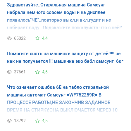
Здравствуйте..Стиральная машина Самсунг
набрала немного совсем воды и на дисплее
появилось"ЧЕ"..повторно выкл.и вкл.гудит и не
набирает воду...Подскажите пожалуйста что с ней?
65022
4,4
Помогите снять на машинке защиту от детей!!!!! не
как не получается !!! машинка эко бабл самсунг 6кг
37661
4,6
Что означает ошибка 6Е на табло стиральной
машины автомат Самсунг =WF752259R= В
ПРОЦЕССЕ РАБОТЫ,НЕ ЗАКОНЧИВ ЗАДАННОЕ
ВРЕМЯ НА СТИРКУ,ОНА ВЫКЛЮЧАЕТСЯ ЧЕРЕЗ 10
МИНУТ И НА ТАБЛО ВЫСВЕЧИВАЕТСЯ Я НЕ ПОЙМУ
13792
4,5
6Е ИЛИ БЕ, О ЧЁМ ЭТО ГОВОРИТ???