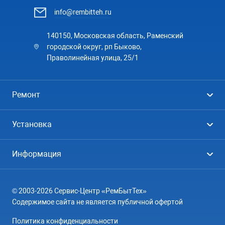
info@rembitteh.ru
140150, Московская область, Раменский
городской округ, рп Быково,
Праволинейная улица, 25/1
Ремонт
Холодильники
Установка
Стиральные машины
Стиральные машины
Информация
Посудомоечные машины
Посудомоечные машины
Цены
Телевизоры
Кондиционеры
© 2003-2026 Сервис-Центр «РемБытТех»
География
Кондиционеры
Содержимое сайта не является публичной офертой
Контакты
Варочные панели
Политика конфиденциальности