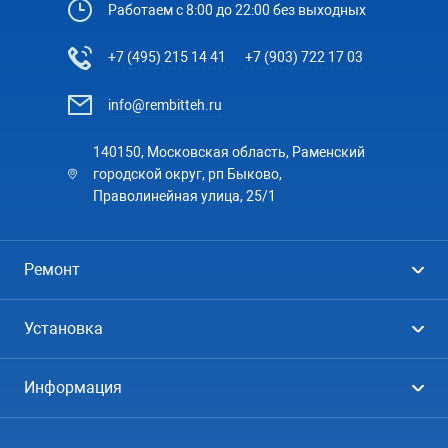
Работаем с 8:00 до 22:00 без выходных
+7 (495) 215 14 41
+7 (903) 722 17 03
info@rembitteh.ru
140150, Московская область, Раменский
городской округ, рп Быково,
Праволинейная улица, 25/1
Ремонт
Холодильники
Установка
Стиральные машины
Стиральные машины
Информация
Посудомоечные машины
Посудомоечные машины
Цены
Телевизоры