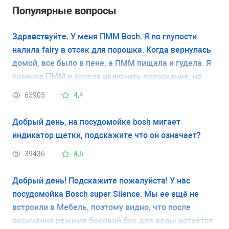
Популярные вопросы
Здравствуйте. У меня ПММ Bosh. Я по глупости
налила fairy в отсек для порошка. Когда вернулась
домой, все было в пене, а ПММ пищала и гудела. Я
помыла ПММ и хотела включить полоскание, но
она очень сильно трещит даже в выключенном
65905
4,4
состоянии. Этот треск изнутри не прекращается
уже третий день, а сама ПММ не работает. Можно
Добрый день, на посудомойке bosh мигает
ли оживить Ее самостоятельно ?
индикатор щетки, подскажите что он означает?
39436
4,6
Добрый день! Подскажите пожалуйста! У нас
посудомойка Bosch super Silence. Мы ее ещё не
встроили в Мебель, поэтому видно, что после
окончания режима боковой бак для воды остаётся