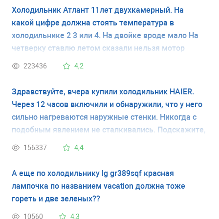
Холодильник Атлант 11лет двухкамерный. На
какой цифре должна стоять температура в
холодильнике 2 3 или 4. На двойке вроде мало На
четверку ставлю летом сказали нельзя мотор
испортится
223436
4,2
Здравствуйте, вчера купили холодильник HAIER.
Через 12 часов включили и обнаружили, что у него
сильно нагреваются наружные стенки. Никогда с
подобным явлением не сталкивались. Подскажите,
это неисправность холодильника или это
156337
4,4
временное явление. Спасибо.
А еще по холодильнику lg gr389sqf красная
лампочка по названием vacation должна тоже
гореть и две зеленых??
10560
4,3