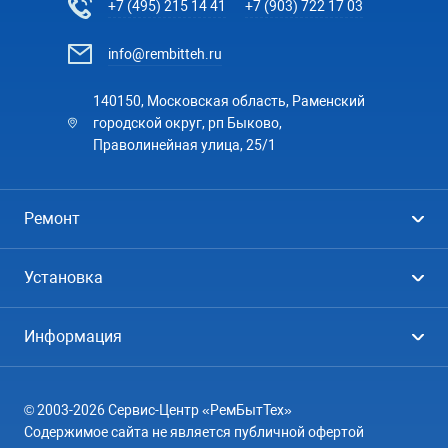
+7 (495) 215 14 41
+7 (903) 722 17 03
info@rembitteh.ru
140150, Московская область, Раменский
городской округ, рп Быково,
Праволинейная улица, 25/1
Ремонт
Холодильники
Установка
Стиральные машины
Стиральные машины
Информация
Посудомоечные машины
Посудомоечные машины
Цены
Телевизоры
Кондиционеры
© 2003-2026 Сервис-Центр «РемБытТех»
География
Кондиционеры
Содержимое сайта не является публичной офертой